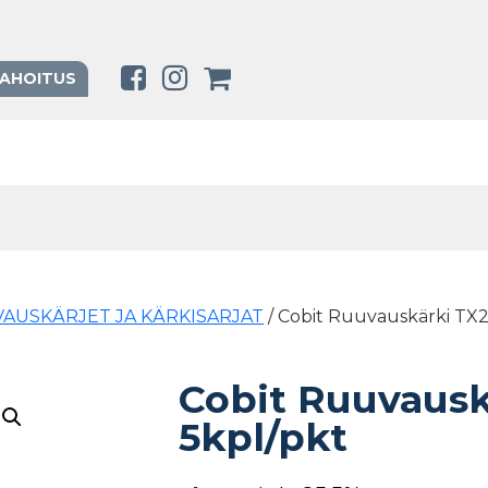
RAHOITUS
AUSKÄRJET JA KÄRKISARJAT
/ Cobit Ruuvauskärki T
Cobit Ruuvaus
5kpl/pkt