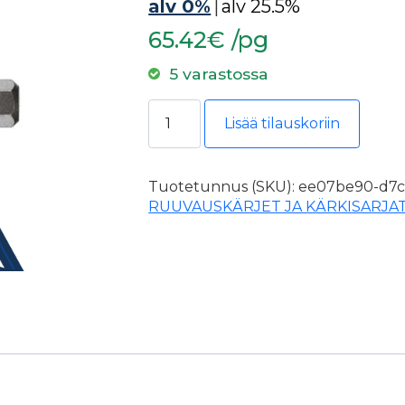
alv 0%
|
alv 25.5%
65.42€ /pg
5 varastossa
Cobit Ruuvauskärki TX20x150mm 5
Lisää tilauskoriin
Tuotetunnus (SKU):
ee07be90-d7c4
RUUVAUSKÄRJET JA KÄRKISARJA