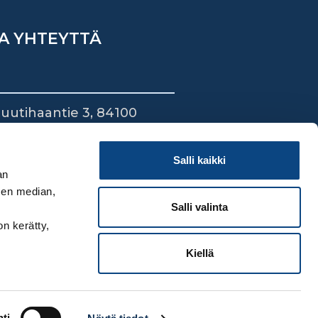
A YHTEYTTÄ
uutihaantie 3, 84100
ieska
44 745 1700
Salli kaikki
an
sen median,
Salli valinta
on kerätty,
Kiellä
ti