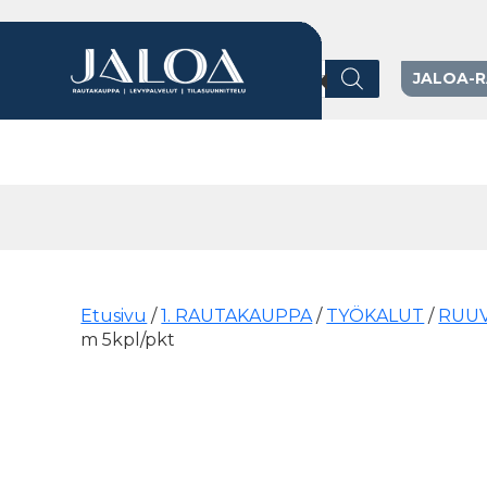
Products search
JALOA-
Päävalikko
Etusivu
/
1. RAUTAKAUPPA
/
TYÖKALUT
/
RUUV
m 5kpl/pkt