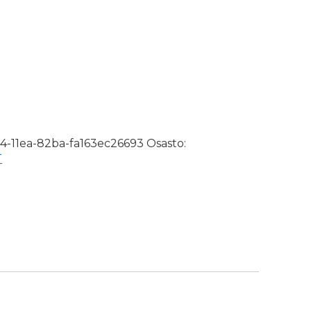
kpl/pkt määrä
-11ea-82ba-fa163ec26693
Osasto:
T