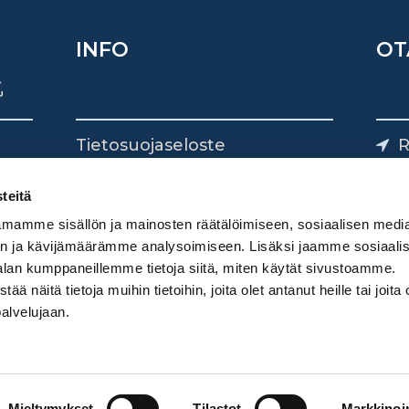
INFO
OT
Tietosuojaseloste
R
Yhteystiedot
Yliv
0
teitä
mamme sisällön ja mainosten räätälöimiseen, sosiaalisen medi
n ja kävijämäärämme analysoimiseen. Lisäksi jaamme sosiaali
alan kumppaneillemme tietoja siitä, miten käytät sivustoamme.
näitä tietoja muihin tietoihin, joita olet antanut heille tai joita 
palvelujaan.
Mieltymykset
Tilastot
Markkinoin