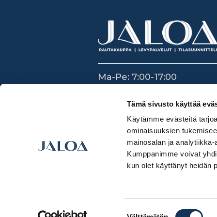
Ma-Pe: 7:00-17:00
La: 8:30-14:00
Su: Suljettu
Tämä sivusto käyttää eväs
Käytämme evästeitä tarjoa
ominaisuuksien tukemisee
mainosalan ja analytiikka-
Kumppanimme voivat yhdistää 
kun olet käyttänyt heidän 
Suostumuksen
Välttämätön