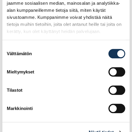
jaamme sosiaalisen median, mainosalan ja analytiikka-
alan kumppaneillemme tietoja siitä, miten käytät
sivustoamme. Kumppanimme voivat yhdistää näitä
tietoja muihin tietoihin, joita olet antanut heille tai joita on
kerätty, kun olet käyttänyt heidän palvelujaan.
Suostumuksen
Välttämätön
valinta
Cobit Ruuvauskärki
Cobit Ruuvauskärki
PZ1/90mm 5kpl/pkt
PZ1/150mm 5kpl/pkt
Mieltymykset
Tilastot
28.76€ /pg
54.66€ /pg
(alv. 0%)
(alv. 0%)
Markkinointi
Lisää tilauskoriin
Lisää tilauskoriin