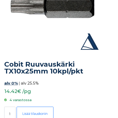
Cobit Ruuvauskärki
TX10x25mm 10kpl/pkt
alv 0%
|
alv 25.5%
14.42€ /pg
4 varastossa
Cobit Ruuvauskärki TX10x25mm 10kpl/pkt määrä
Lisää tilauskoriin