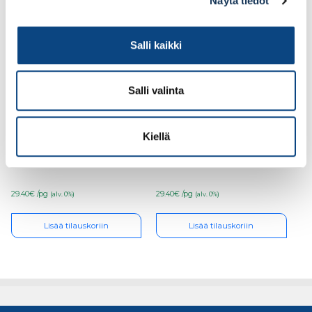
Näytä tiedot
Salli kaikki
Salli valinta
Cobit Ruuvauskärki
Cobit Ruuvauskärki
Kiellä
PZ2/50mm 10kpl/pkt
PZ1/50mm 10kpl/pkt
29.40€ /pg
29.40€ /pg
(alv. 0%)
(alv. 0%)
Lisää tilauskoriin
Lisää tilauskoriin