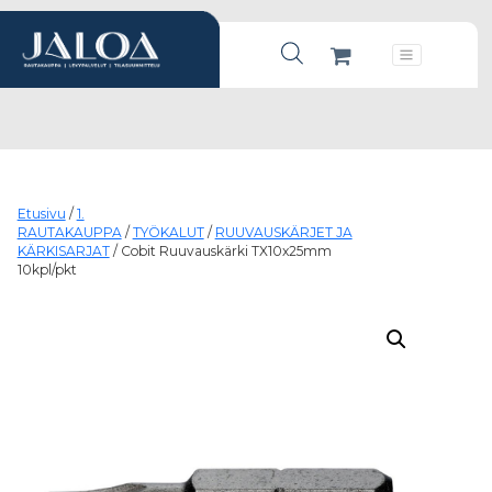
Products search
Päävalikko
Etusivu
/
1.
RAUTAKAUPPA
/
TYÖKALUT
/
RUUVAUSKÄRJET JA
KÄRKISARJAT
/ Cobit Ruuvauskärki TX10x25mm
10kpl/pkt