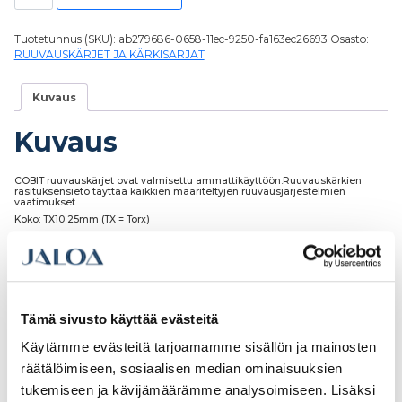
Tuotetunnus (SKU):
ab279686-0658-11ec-9250-fa163ec26693
Osasto:
RUUVAUSKÄRJET JA KÄRKISARJAT
Kuvaus
Kuvaus
COBIT ruuvauskärjet ovat valmisettu ammattikäyttöön.Ruuvauskärkien
rasituksensieto täyttää kaikkien määriteltyjen ruuvausjärjestelmien
vaatimukset.
Koko: TX10 25mm (TX = Torx)
Paketissa: 10kpl
Tämä sivusto käyttää evästeitä
Tutustu myös
Käytämme evästeitä tarjoamamme sisällön ja mainosten
räätälöimiseen, sosiaalisen median ominaisuuksien
tukemiseen ja kävijämäärämme analysoimiseen. Lisäksi