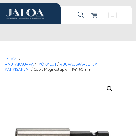
Products search
Päävalikko
Etusivu
/
1.
RAUTAKAUPPA
/
TYÖKALUT
/
RUUVAUSKÄRJET JA
KÄRKISARJAT
/ Cobit Magneettipidin 1/4″ 60mm