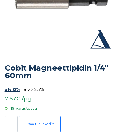
Cobit Magneettipidin 1/4″
60mm
alv 0%
|
alv 25.5%
7.57€ /pg
19 varastossa
Cobit Magneettipidin 1/4" 60mm määrä
Lisää tilauskoriin