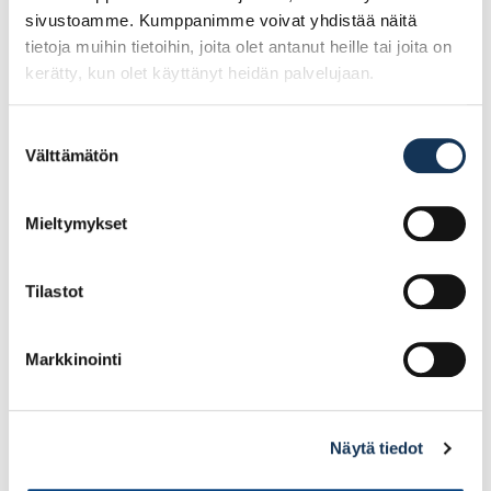
sivustoamme. Kumppanimme voivat yhdistää näitä
tietoja muihin tietoihin, joita olet antanut heille tai joita on
kerätty, kun olet käyttänyt heidän palvelujaan.
Suostumuksen
Välttämätön
valinta
Cobit Ruuvauskärki
Cobit Ruuvauskärki
PH1/90mm 5kpl/pkt
TX15x50mm 10kpl/pkt
Mieltymykset
28.76€ /pg
28.84€ /pg
(alv. 0%)
(alv. 0%)
Tilastot
Lisää tilauskoriin
Lisää tilauskoriin
Markkinointi
Näytä tiedot