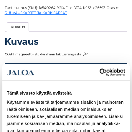
Tuotetunnus (SKU):
1a540264-82f4-11ee-8134-fa163ec26693
Osasto:
RUUVAUSKÄRJET JA KÄRKISARJAT
Kuvaus
Kuvaus
COBIT magneetti-istukka ilman lukitusrengasta 1/4”
Tutustu myös
Tämä sivusto käyttää evästeitä
Käytämme evästeitä tarjoamamme sisällön ja mainosten
räätälöimiseen, sosiaalisen median ominaisuuksien
tukemiseen ja kävijämäärämme analysoimiseen. Lisäksi
jaamme sosiaalisen median, mainosalan ja analytiikka-
alan kumppaneillemme tietoja siitä, miten käytät