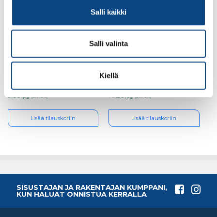
Salli kaikki
Salli valinta
Cobit Ruuvauskärki
Cobit Ruuvauskärki
TX20 x25mm 3kpl/pkt
TX25x25mm 10kpl/pkt
Kiellä
3.19€ /pg
14.42€ /pg
(alv. 0%)
(alv. 0%)
Lisää tilauskoriin
Lisää tilauskoriin
SISUSTAJAN JA RAKENTAJAN KUMPPANI,
KUN HALUAT ONNISTUA KERRALLA