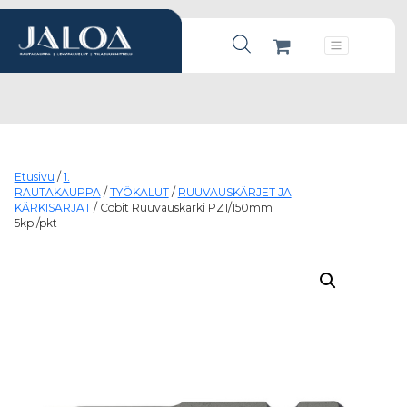
Products search
Päävalikko
Etusivu
/
1.
RAUTAKAUPPA
/
TYÖKALUT
/
RUUVAUSKÄRJET JA
KÄRKISARJAT
/ Cobit Ruuvauskärki PZ1/150mm
5kpl/pkt