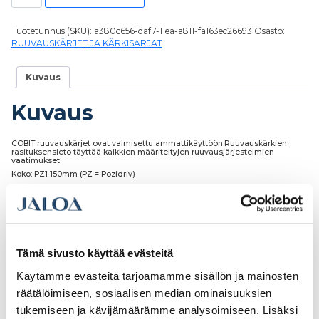
Tuotetunnus (SKU):
a380c656-daf7-11ea-a811-fa163ec26693
Osasto:
RUUVAUSKÄRJET JA KÄRKISARJAT
Kuvaus
Kuvaus
COBIT ruuvauskärjet ovat valmisettu ammattikäyttöön.Ruuvauskärkien
rasituksensieto täyttää kaikkien määriteltyjen ruuvausjärjestelmien
vaatimukset.
Koko: PZ1 150mm (PZ = Pozidriv)
Paketissa: 5kpl
Tämä sivusto käyttää evästeitä
Tutustu myös
Käytämme evästeitä tarjoamamme sisällön ja mainosten
räätälöimiseen, sosiaalisen median ominaisuuksien
tukemiseen ja kävijämäärämme analysoimiseen. Lisäksi