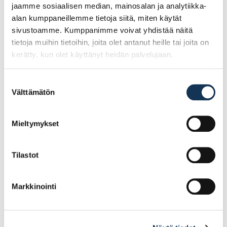
jaamme sosiaalisen median, mainosalan ja analytiikka-
alan kumppaneillemme tietoja siitä, miten käytät
sivustoamme. Kumppanimme voivat yhdistää näitä
tietoja muihin tietoihin, joita olet antanut heille tai joita on
kerätty, kun olet käyttänyt heidän palvelujaan.
Suostumuksen
Välttämätön
valinta
Cobit Ruuvauskärki
Cobit Ruuvauskärki
PH3/150mm 5kpl/pkt
PZ2/50mm 10kpl/pkt
Mieltymykset
Tilastot
46.14€ /pg
29.40€ /pg
(alv. 0%)
(alv. 0%)
Markkinointi
Lisää tilauskoriin
Lisää tilauskoriin