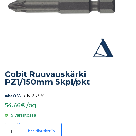
Cobit Ruuvauskärki
PZ1/150mm 5kpl/pkt
alv 0%
|
alv 25.5%
54.66€ /pg
5 varastossa
Cobit Ruuvauskärki PZ1/150mm 5kpl/pkt määrä
Lisää tilauskoriin