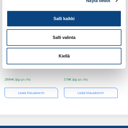
Näytä tiedot
Salli kaikki
Salli valinta
Cobit Ruuvauskärki
Cobit Ruuvauskärki
Kiellä
TX10x50mm 10kpl/pkt
TX20 x25mm 3kpl/pkt
28.84€ /pg
3.19€ /pg
(alv. 0%)
(alv. 0%)
Lisää tilauskoriin
Lisää tilauskoriin