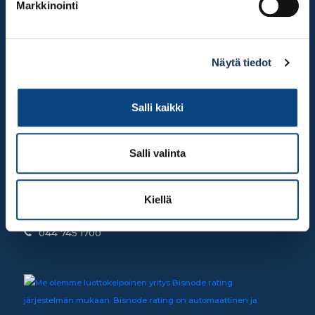
Markkinointi
INFO
Näytä tiedot
Tietosuojaseloste
Salli kaikki
Yhteystiedot
OTA YHTEYTTÄ
Salli valinta
Kiellä
Ruutihaantie 3, 84100 Ylivieska
044 745 1700