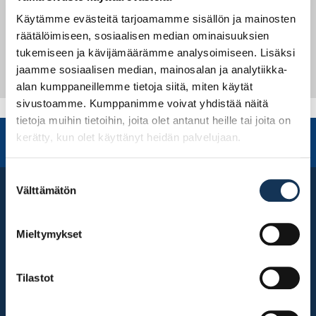
Tilatut tuotteet voi noutaa, mutta ne voidaan myös
Käytämme evästeitä tarjoamamme sisällön ja mainosten
toimittaa. Sivustoa päivitetään jatkuvasti.
räätälöimiseen, sosiaalisen median ominaisuuksien
tukemiseen ja kävijämäärämme analysoimiseen. Lisäksi
Artikkelien selaus
jaamme sosiaalisen median, mainosalan ja analytiikka-
KEHITIMME UUDENLAISEN
HANKIMME UUDET
PAKKAUSLAATIKON JALOA FOLD:N
TOIMITILAT
alan kumppaneillemme tietoja siitä, miten käytät
sivustoamme. Kumppanimme voivat yhdistää näitä
tietoja muihin tietoihin, joita olet antanut heille tai joita on
SISUSTAJAN JA RAKENTAJAN KUMPPANI,
kerätty, kun olet käyttänyt heidän palvelujaan.
KUN HALUAT ONNISTUA KERRALLA
Suostumuksen
Välttämätön
valinta
Mieltymykset
Tilastot
Ma-Pe: 7:00-17:00
La: 8:30-14:00
Su: Suljettu