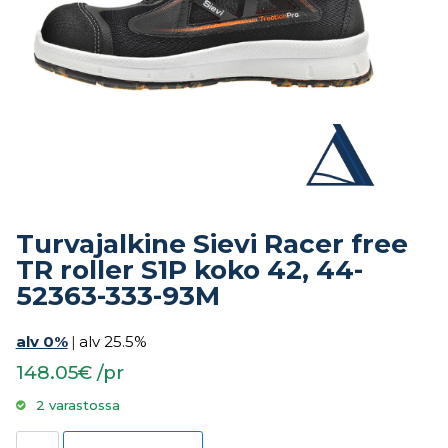
Turvajalkine Sievi Racer free
TR roller S1P koko 42, 44-
52363-333-93M
alv 0%
|
alv 25.5%
148.05€ /pr
2 varastossa
Turvajalkine Sievi Racer free TR roller S1P koko 42, 44-52363-333-93M mää