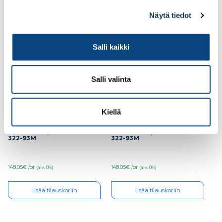
Näytä tiedot
Ale!
Ale!
Salli kaikki
Salli valinta
Kiellä
Turvajalkine Sievi
Turvajalkine Sievi
Racer free TR roller
Racer free TR roller
S1P koko 38, 44-52363-
S1P koko 40, 44-52363-
322-93M
322-93M
148.05€ /pr
148.05€ /pr
(alv. 0%)
(alv. 0%)
Lisää tilauskoriin
Lisää tilauskoriin