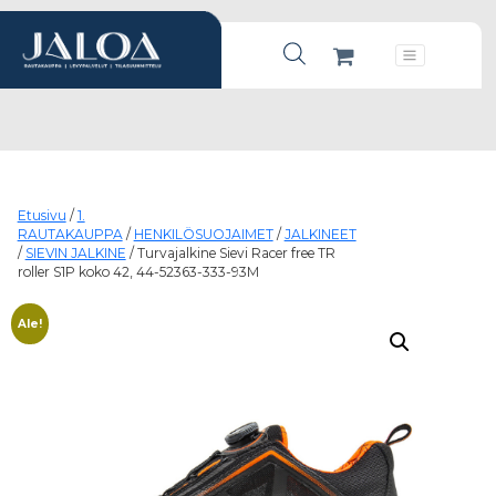
Products search
Päävalikko
Etusivu
/
1.
RAUTAKAUPPA
/
HENKILÖSUOJAIMET
/
JALKINEET
/
SIEVIN JALKINE
/ Turvajalkine Sievi Racer free TR
roller S1P koko 42, 44-52363-333-93M
Ale!