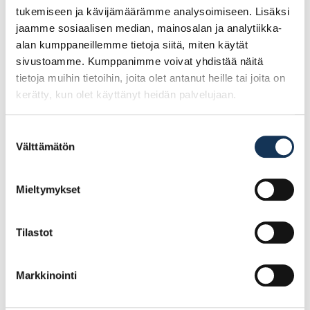
tukemiseen ja kävijämäärämme analysoimiseen. Lisäksi
jaamme sosiaalisen median, mainosalan ja analytiikka-
alan kumppaneillemme tietoja siitä, miten käytät
sivustoamme. Kumppanimme voivat yhdistää näitä
Ale!
Ale!
tietoja muihin tietoihin, joita olet antanut heille tai joita on
kerätty, kun olet käyttänyt heidän palvelujaan.
Suostumuksen
Välttämätön
valinta
Mieltymykset
Turvajalkine Sievi Al hit
Turvajalkine Sievi
weld XL+ S3 koko 40,
Viper 2+ S3 koko 39, 43-
48-52477-393-71M
52137-313-92M
Tilastot
137.57€ /pr
107.25€ /pr
(alv. 0%)
(alv. 0%)
Markkinointi
Lisää tilauskoriin
Lisää tilauskoriin