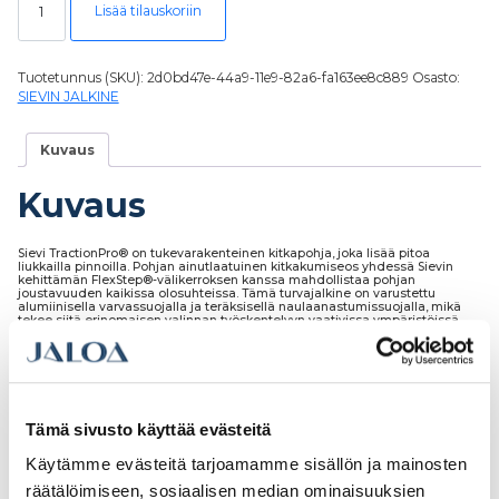
Lisää tilauskoriin
Tuotetunnus (SKU):
2d0bd47e-44a9-11e9-82a6-fa163ee8c889
Osasto:
SIEVIN JALKINE
Kuvaus
Kuvaus
Sievi TractionPro® on tukevarakenteinen kitkapohja, joka lisää pitoa
liukkailla pinnoilla. Pohjan ainutlaatuinen kitkakumiseos yhdessä Sievin
kehittämän FlexStep®-välikerroksen kanssa mahdollistaa pohjan
joustavuuden kaikissa olosuhteissa. Tämä turvajalkine on varustettu
alumiinisella varvassuojalla ja teräksisellä naulaanastumissuojalla, mikä
tekee siitä erinomaisen valinnan työskentelyyn vaativissa ympäristöissä.
Lisäksi BOA® Fit System -kiristysmekanismi takaa käyttömukavuuden, ja
joustoelementti FlexEnergy® palauttaa osan liike-energiasta askellukseen.
Jalkine on myös antistaattinen ja ESD-hyväksytty.
Tämä sivusto käyttää evästeitä
Käytämme evästeitä tarjoamamme sisällön ja mainosten
Tutustu myös
räätälöimiseen, sosiaalisen median ominaisuuksien