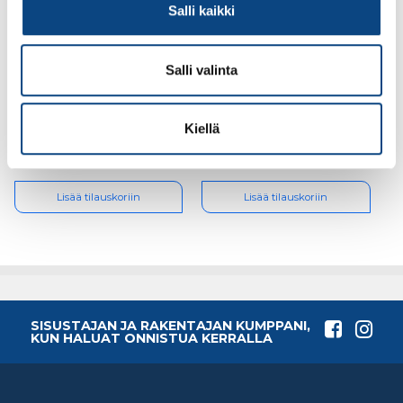
Salli kaikki
Salli valinta
Turvajalkine Sievi
Turvajalkine Sievi
Racer free TR roller
Viper 2+ S3 koko 41, 43-
S1P koko 38, 44-52363-
52137-313-25M
322-93M
Kiellä
148.05€ /pr
107.25€ /pr
(alv. 0%)
(alv. 0%)
Lisää tilauskoriin
Lisää tilauskoriin
SISUSTAJAN JA RAKENTAJAN KUMPPANI,
KUN HALUAT ONNISTUA KERRALLA