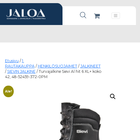
Products search
Päävalikko
Etusivu
/
1.
RAUTAKAUPPA
/
HENKILÖSUOJAIMET
/
JALKINEET
/
SIEVIN JALKINE
/ Turvajalkine Sievi Al hit 6 XL+ koko
42, 48-52459-372-0PM
Ale!