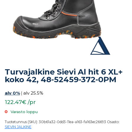
Turvajalkine Sievi Al hit 6 XL+
koko 42, 48-52459-372-0PM
alv 0%
|
alv 25.5%
122.47€ /pr
Varasto loppu
Tuotetunnus (SKU):
30b61a32-0dd3-11ea-a163-fa163ec26693
Osasto:
SIEVIN JALKINE