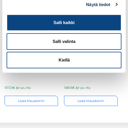
Näytä tiedot
Ale!
Ale!
Salli kaikki
Salli valinta
Kiellä
Turvajalkine Sievi
Turvajalkine Sievi
Viper 2+ S3 koko 38, 43-
Racer free TR roller
52137-313-92M
S1P koko 42, 44-52363-
333-93M
107.25€ /pr
148.05€ /pr
(alv. 0%)
(alv. 0%)
Lisää tilauskoriin
Lisää tilauskoriin