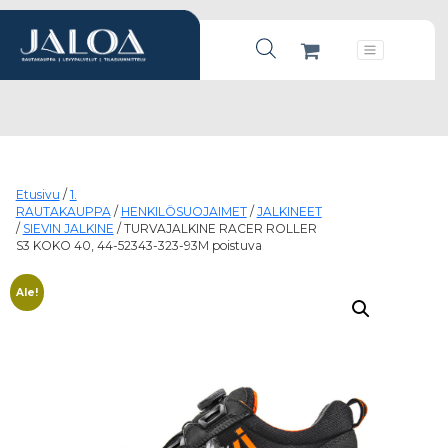
Products search
Päävalikko
Etusivu
/
1.
RAUTAKAUPPA
/
HENKILÖSUOJAIMET
/
JALKINEET
/
SIEVIN JALKINE
/ TURVAJALKINE RACER ROLLER
S3 KOKO 40, 44-52343-323-93M poistuva
Ale!