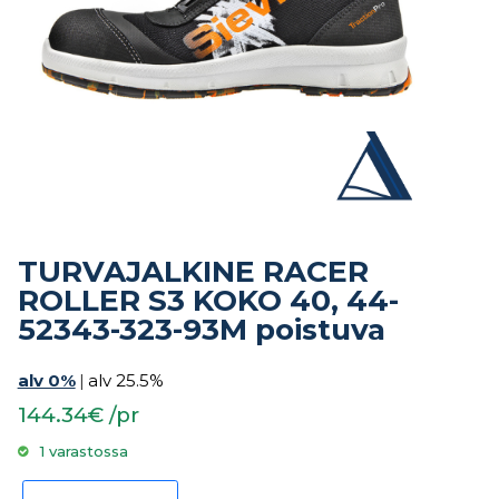
TURVAJALKINE RACER
ROLLER S3 KOKO 40, 44-
52343-323-93M poistuva
alv 0%
|
alv 25.5%
144.34€ /pr
1 varastossa
TURVAJALKINE RACER ROLLER S3 KOKO 40, 44-52343-323-93M poistu