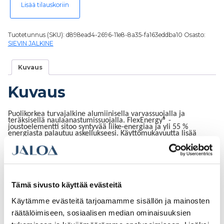
Lisää tilauskoriin
Tuotetunnus (SKU):
d898ead4-2696-11e8-8a35-fa163eddba10
Osasto:
SIEVIN JALKINE
Kuvaus
Kuvaus
Puolikorkea turvajalkine alumiinisella varvassuojalla ja
teräksisellä naulaanastumissuojalla. FlexEnergy® -
joustoelementti sitoo syntyvää liike-energiaa ja yli 55 %
energiasta palautuu askellukseesi. Käyttömukavuutta lisää
BOA® Fit System -kiristysmekanismi. Antistaattinen ja ESD-
hyväksytty.
Tämä sivusto käyttää evästeitä
Tutustu myös
Käytämme evästeitä tarjoamamme sisällön ja mainosten
räätälöimiseen, sosiaalisen median ominaisuuksien