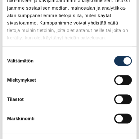
tukemiseen ja kävijämäärämme analysoimiseen. Lisäksi
jaamme sosiaalisen median, mainosalan ja analytiikka-
alan kumppaneillemme tietoja siitä, miten käytät
Ale!
Ale!
sivustoamme. Kumppanimme voivat yhdistää näitä
tietoja muihin tietoihin, joita olet antanut heille tai joita on
kerätty, kun olet käyttänyt heidän palvelujaan.
Suostumuksen
Välttämätön
valinta
Turvajalkine Sievi
Turvajalkine Sievi
Mieltymykset
Racer free TR roller
Viper 2+ S3 koko 42, 43-
S1P koko 41, 44-52363-
52137-313-92M
333-93M
Tilastot
148.05€ /pr
107.25€ /pr
(alv. 0%)
(alv. 0%)
Markkinointi
Lisää tilauskoriin
Lisää tilauskoriin