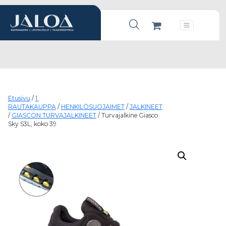
Products search
Päävalikko
Etusivu
/
1.
RAUTAKAUPPA
/
HENKILÖSUOJAIMET
/
JALKINEET
/
GIASCON TURVAJALKINEET
/ Turvajalkine Giasco
Sky S3L, koko 39