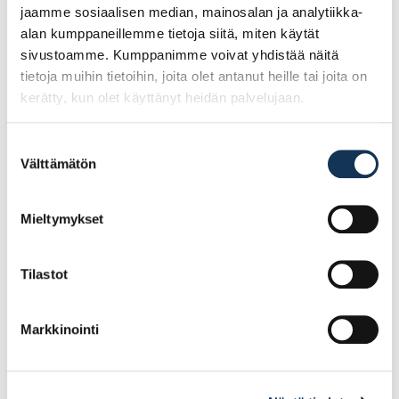
jaamme sosiaalisen median, mainosalan ja analytiikka-
alan kumppaneillemme tietoja siitä, miten käytät
sivustoamme. Kumppanimme voivat yhdistää näitä
tietoja muihin tietoihin, joita olet antanut heille tai joita on
kerätty, kun olet käyttänyt heidän palvelujaan.
Suostumuksen
Välttämätön
valinta
Turvajalkine Giasco
Turvajalkine Giasco
Gym S3 ortopedinen
Fox S3 ortopedinen
Mieltymykset
keinupohjajalkine,
keinupohjajalkine,
koko 42 (POISTUVA)
koko 40 (POISTUVA)
Tilastot
126.69€ /pg
130.68€ /pg
(alv. 0%)
(alv. 0%)
Markkinointi
Lisää tilauskoriin
Lisää tilauskoriin