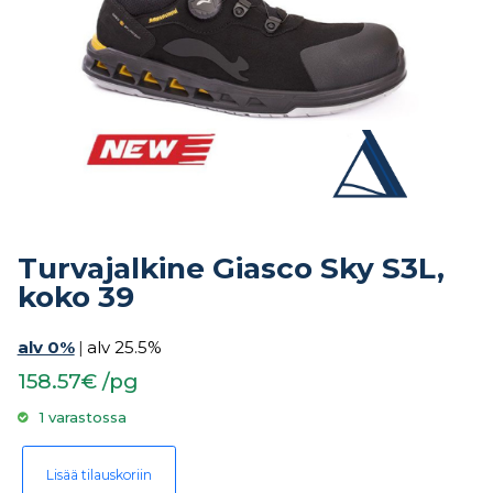
Turvajalkine Giasco Sky S3L,
koko 39
alv 0%
|
alv 25.5%
158.57€ /pg
1 varastossa
Turvajalkine Giasco Sky S3L, koko 39 määrä
Lisää tilauskoriin