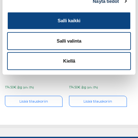
Näytä tiedot
Salli kaikki
Salli valinta
Turvajalkine Giasco
Turvajalkine Giasco
Kiellä
Opal S1PS, koko 42
Opal S1PS, koko 41
174.50€ /pg
174.50€ /pg
(alv. 0%)
(alv. 0%)
Lisää tilauskoriin
Lisää tilauskoriin