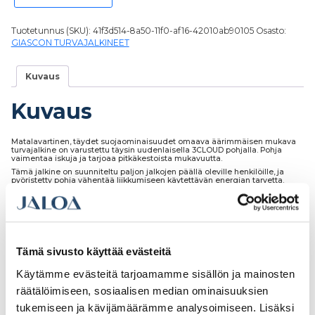
Tuotetunnus (SKU):
41f3d514-8a50-11f0-af16-42010ab90105
Osasto:
GIASCON TURVAJALKINEET
Kuvaus
Kuvaus
Matalavartinen, täydet suojaominaisuudet omaava äärimmäisen mukava
turvajalkine on varustettu täysin uudenlaisella 3CLOUD pohjalla. Pohja
vaimentaa iskuja ja tarjoaa pitkäkestoista mukavuutta.
Tämä jalkine on suunniteltu paljon jalkojen päällä oleville henkilöille, ja
pyöristetty pohja vähentää liikkumiseen käytettävän energian tarvetta.
Materiaalina käytetään kulutusta kestävää teknistä MICRO-tech kangasta.
Tämä sivusto käyttää evästeitä
Tutustu myös
Käytämme evästeitä tarjoamamme sisällön ja mainosten
räätälöimiseen, sosiaalisen median ominaisuuksien
tukemiseen ja kävijämäärämme analysoimiseen. Lisäksi