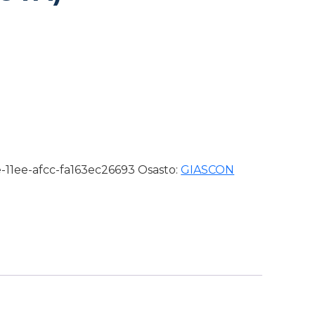
dinen keinupohjajalkine, koko 42 (POISTUVA) määrä
-11ee-afcc-fa163ec26693
Osasto:
GIASCON