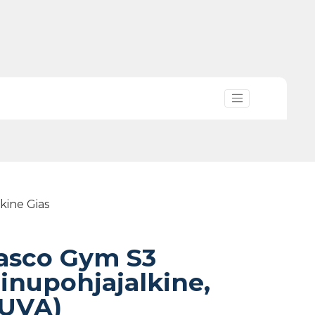
kine Gias
iasco Gym S3
inupohjajalkine,
TUVA)