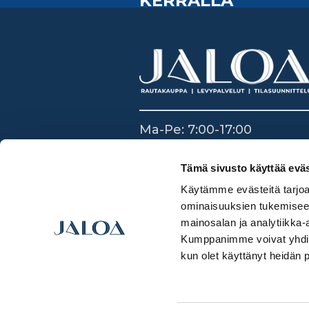
KERRALLA
Ma-Pe: 7:00-17:00
La: 8:30-14:00
Su: Suljettu
Tämä sivusto käyttää eväs
Käytämme evästeitä tarjoa
ominaisuuksien tukemisee
mainosalan ja analytiikka-
Kumppanimme voivat yhdistää 
kun olet käyttänyt heidän 