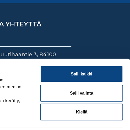
A YHTEYTTÄ
uutihaantie 3, 84100
ieska
44 745 1700
Salli kaikki
an
sen median,
Salli valinta
on kerätty,
Kiellä