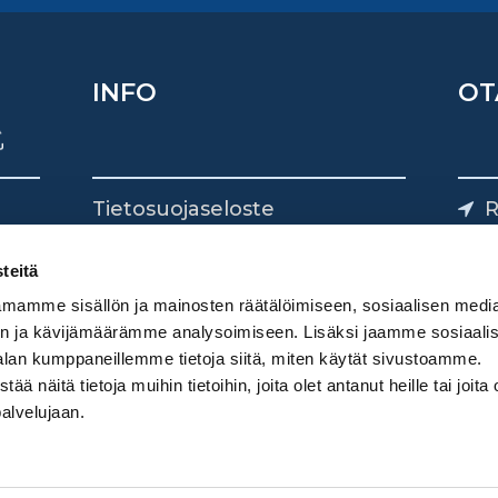
INFO
OT
Tietosuojaseloste
R
Yhteystiedot
Yliv
0
teitä
mamme sisällön ja mainosten räätälöimiseen, sosiaalisen medi
n ja kävijämäärämme analysoimiseen. Lisäksi jaamme sosiaali
alan kumppaneillemme tietoja siitä, miten käytät sivustoamme.
näitä tietoja muihin tietoihin, joita olet antanut heille tai joita 
palvelujaan.