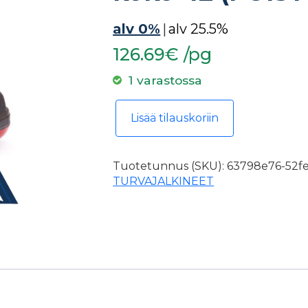
alv 0%
|
alv 25.5%
126.69€ /pg
1 varastossa
Turvajalkine Giasco Gym S3 ortope
Lisää tilauskoriin
Tuotetunnus (SKU):
63798e76-52fe
TURVAJALKINEET