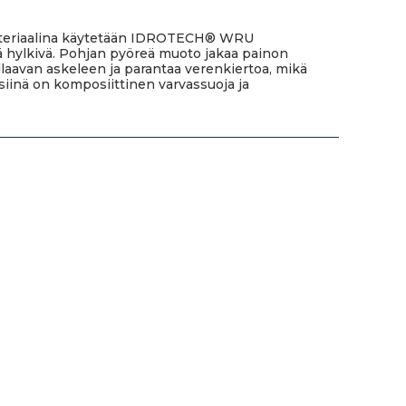
. Materiaalina käytetään IDROTECH® WRU
että hylkivä. Pohjan pyöreä muoto jakaa painon
ullaavan askeleen ja parantaa verenkiertoa, mikä
siinä on komposiittinen varvassuoja ja