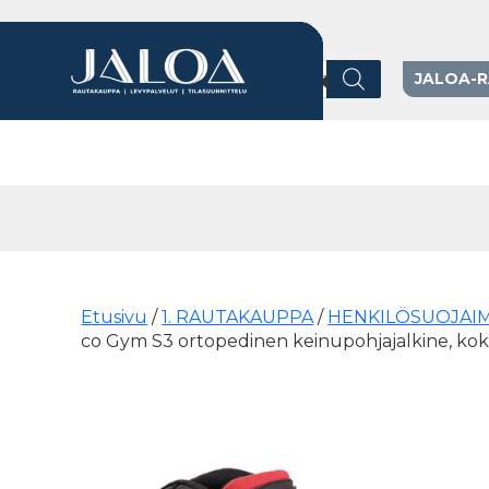
Products search
JALOA-
Päävalikko
Etusivu
/
1. RAUTAKAUPPA
/
HENKILÖSUOJAI
co Gym S3 ortopedinen keinupohjajalkine, ko