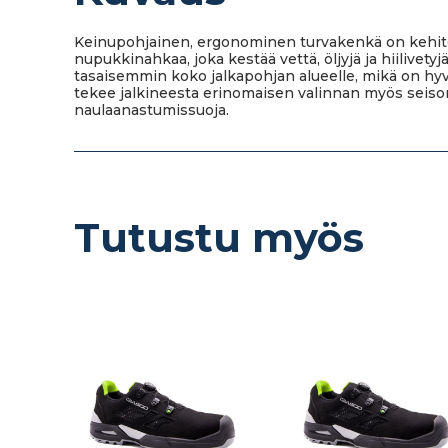
Keinupohjainen, ergonominen turvakenkä on kehitett
nupukkinahkaa, joka kestää vettä, öljyjä ja hiilivety
tasaisemmin koko jalkapohjan alueelle, mikä on hyväk
tekee jalkineesta erinomaisen valinnan myös seisoma
naulaanastumissuoja.
Tutustu myös