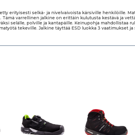
y erityisesti selkä- ja nivelvaivoista kärsiville henkilöille
jä. Tämä varrellinen jalkine on erittäin kulutusta kestävä ja v
si selälle, polville ja kantapäille. Keinupohja mahdollistaa r
työtä tekeville. Jalkine täyttää ESD luokka 3 vaatimukset ja 