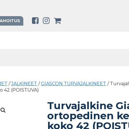
RAHOITUS
MET
/
JALKINEET
/
GIASCON TURVAJALKINEET
/ Turvajal
ko 42 (POISTUVA)
Turvajalkine G
ortopedinen ke
koko 42 (POIS