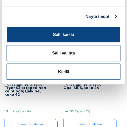
Lisää tilauskoriin
Lisää tilauskoriin
Näytä tiedot
Salli kaikki
Salli valinta
Kiellä
Turvajalkine Giasco
Turvajalkine Giasco
Tiger S3 ortopedinen
Opal S1PS, koko 44
keinupohjajalkine,
koko 42
138.65€ /pg
174.50€ /pg
(alv. 0%)
(alv. 0%)
Lisää tilauskoriin
Lisää tilauskoriin