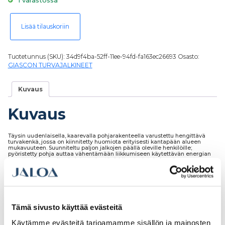
1 varastossa
Turvajalkine Giasco Fox S3 ortopedinen keinupohjajalkine, koko 39 (POIS
Lisää tilauskoriin
Tuotetunnus (SKU):
34d9f4ba-52ff-11ee-94fd-fa163ec26693
Osasto:
GIASCON TURVAJALKINEET
Kuvaus
Kuvaus
Täysin uudenlaisella, kaarevalla pohjarakenteella varustettu hengittävä
turvakenkä, jossa on kiinnitetty huomiota erityisesti kantapään alueen
mukavuuteen. Suunniteltu paljon jalkojen päällä oleville henkilöille;
pyöristetty pohja auttaa vähentämään liikkumiseen käytettävän energian
tarvetta. Materiaalina kulutusta kestävä Microtech-tekninen kangas.
Patentoitu kolmikerroksinen pohja on jalkojen ja nivelten terveyttä edistävä
innovatiivinen ratkaisu, joka yhdistää erilaisten pohjien parhaat puolet.
Pohjassa on hyvät pito-ominaisuudet, se on vakaa ja kestävä, mutta silti
miellyttävän pehmeä. Lisätukea antaa Anti torsion-kiertojäykiste.
Varvassuoja ja naulaanastumissuoja komposiittia.
Tämä sivusto käyttää evästeitä
Käytämme evästeitä tarjoamamme sisällön ja mainosten