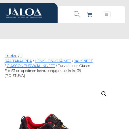
Products search
Päävalikko
Etusivu
/
1.
RAUTAKAUPPA
/
HENKILÖSUOJAIMET
/
JALKINEET
/
GIASCON TURVAJALKINEET
/ Turvajalkine Giasco
Fox S3 ortopedinen keinupohjajalkine, koko 39
(POISTUVA)