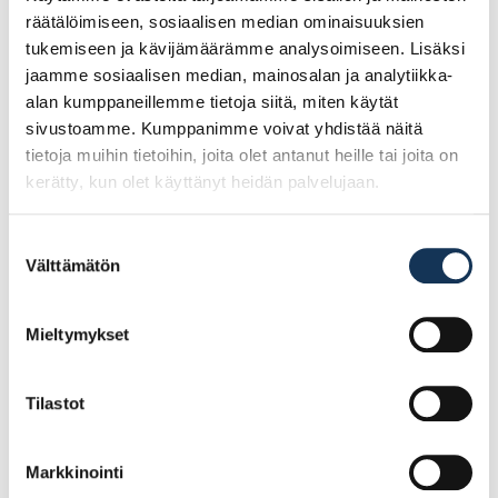
räätälöimiseen, sosiaalisen median ominaisuuksien
Tutustu myös
tukemiseen ja kävijämäärämme analysoimiseen. Lisäksi
jaamme sosiaalisen median, mainosalan ja analytiikka-
alan kumppaneillemme tietoja siitä, miten käytät
sivustoamme. Kumppanimme voivat yhdistää näitä
tietoja muihin tietoihin, joita olet antanut heille tai joita on
kerätty, kun olet käyttänyt heidän palvelujaan.
Suostumuksen
Välttämätön
valinta
Mieltymykset
Turvajalkine Giasco
Turvajalkine Giasco
Opal S1PS, koko 43
Gym S3 ortopedinen
Tilastot
keinupohjajalkine,
koko 40 (POISTUVA)
Markkinointi
174.50€ /pg
126.69€ /pg
(alv. 0%)
(alv. 0%)