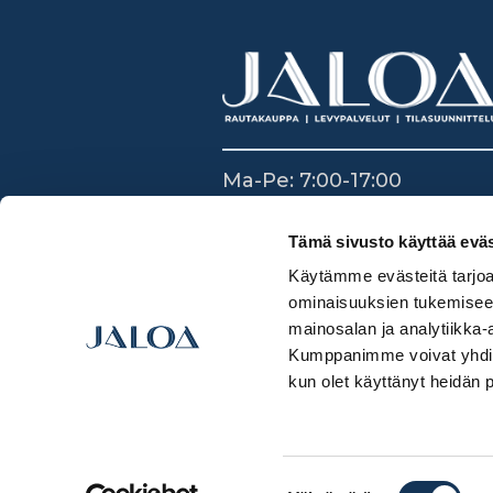
Ma-Pe: 7:00-17:00
La: 8:30-14:00
Su: Suljettu
Tämä sivusto käyttää eväs
Käytämme evästeitä tarjoa
ominaisuuksien tukemisee
mainosalan ja analytiikka-
Kumppanimme voivat yhdistää 
kun olet käyttänyt heidän 
Suostumuksen