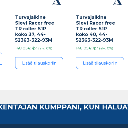
Turvajalkine
Turvajalkine
Sievi Racer free
Sievi Racer free
TR roller S1P
TR roller S1P
koko 37, 44-
koko 40, 44-
52363-322-93M
52363-322-93M
148.05€ /pr
148.05€ /pr
(alv. 0%)
(alv. 0%)
Lisää tilauskoriin
Lisää tilauskoriin
AKENTAJAN KUMPPANI, KUN HALUA