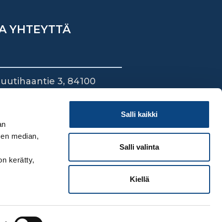
A YHTEYTTÄ
uutihaantie 3, 84100
ieska
44 745 1700
Salli kaikki
an
sen median,
Salli valinta
on kerätty,
Kiellä