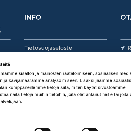
INFO
OT
Tietosuojaseloste
R
Yhteystiedot
Yliv
0
teitä
mamme sisällön ja mainosten räätälöimiseen, sosiaalisen medi
n ja kävijämäärämme analysoimiseen. Lisäksi jaamme sosiaali
alan kumppaneillemme tietoja siitä, miten käytät sivustoamme.
näitä tietoja muihin tietoihin, joita olet antanut heille tai joita 
palvelujaan.