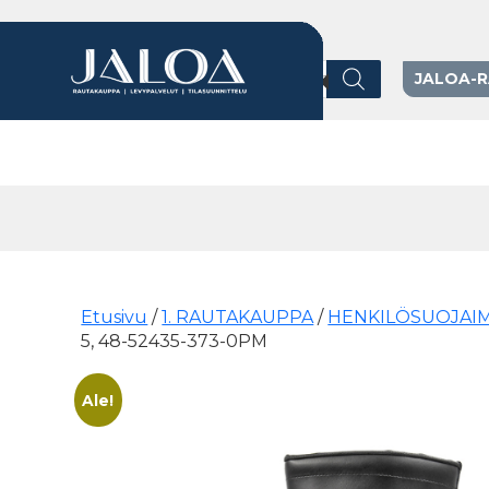
Products search
JALOA-
Päävalikko
Etusivu
/
1. RAUTAKAUPPA
/
HENKILÖSUOJAI
5, 48-52435-373-0PM
Ale!