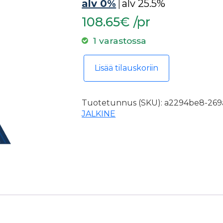
alv 0%
|
alv 25.5%
108.65€ /pr
1 varastossa
Turvajalkine Al hit 7XL koko 45, 
Lisää tilauskoriin
Tuotetunnus (SKU):
a2294be8-269a
JALKINE