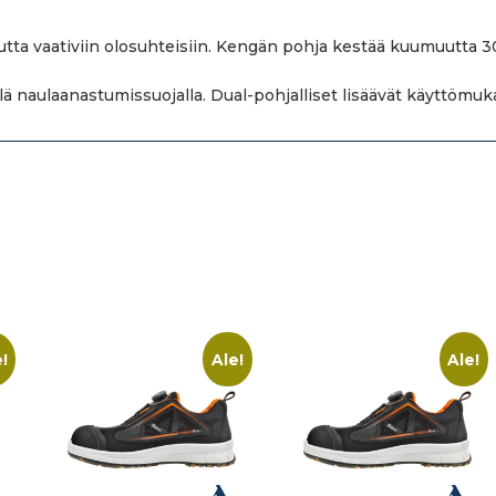
utta vaativiin olosuhteisiin. Kengän pohja kestää kuumuutta
ellä naulaanastumissuojalla. Dual-pohjalliset lisäävät käyttömu
!
Ale!
Ale!