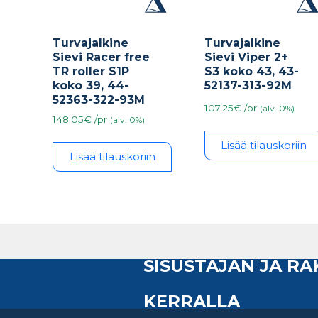
Turvajalkine
Turvajalkine
Sievi Racer free
Sievi Viper 2+
TR roller S1P
S3 koko 43, 43-
koko 39, 44-
52137-313-92M
52363-322-93M
107.25€ /pr
(alv. 0%)
148.05€ /pr
(alv. 0%)
Lisää tilauskoriin
Lisää tilauskoriin
SISUSTAJAN JA R
KERRALLA