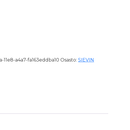
48-52435-373-0PM määrä
-11e8-a4a7-fa163eddba10
Osasto:
SIEVIN