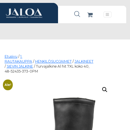
Products search
Päävalikko
Etusivu
/
1.
RAUTAKAUPPA
/
HENKILÖSUOJAIMET
/
JALKINEET
/
SIEVIN JALKINE
/ Turvajalkine Al hit 7XL koko 40,
48-52435-373-0PM
Ale!