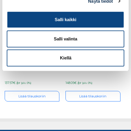
Näytä tiedot
Salli kaikki
Salli valinta
Turvajalkine Sievi Al hit
Turvajalkine Sievi
Kiellä
weld XL+ S3 koko 40,
Racer free TR roller
48-52477-393-71M
S1P koko 37, 44-52363-
322-93M
137.57€ /pr
148.05€ /pr
(alv. 0%)
(alv. 0%)
Lisää tilauskoriin
Lisää tilauskoriin