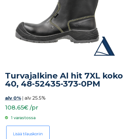
Turvajalkine Al hit 7XL koko
40, 48-52435-373-0PM
alv 0%
|
alv 25.5%
108.65€ /pr
1 varastossa
Turvajalkine Al hit 7XL koko 40, 48-52435-373-0PM määrä
Lisää tilauskoriin