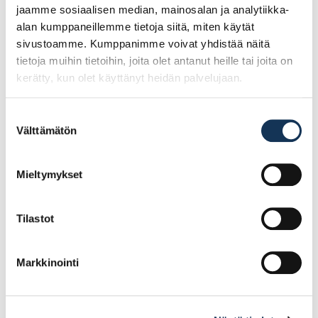
jaamme sosiaalisen median, mainosalan ja analytiikka-
Ale!
Ale!
alan kumppaneillemme tietoja siitä, miten käytät
sivustoamme. Kumppanimme voivat yhdistää näitä
tietoja muihin tietoihin, joita olet antanut heille tai joita on
kerätty, kun olet käyttänyt heidän palvelujaan.
Suostumuksen
Välttämätön
valinta
Turvajalkine Sievi
Turvajalkine Sievi
Viper 2+ S3 koko 43, 43-
Racer free TR roller
Mieltymykset
52137-313-92M
S1P koko 42, 44-52363-
333-93M
Tilastot
107.25€ /pr
148.05€ /pr
(alv. 0%)
(alv. 0%)
Markkinointi
Lisää tilauskoriin
Lisää tilauskoriin
Ale!
Ale!