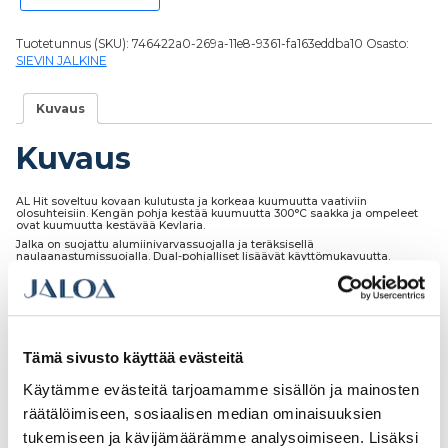
Tuotetunnus (SKU):
746422a0-269a-11e8-9361-fa163eddba10
Osasto:
SIEVIN JALKINE
Kuvaus
Kuvaus
AL Hit soveltuu kovaan kulutusta ja korkeaa kuumuutta vaativiin
olosuhteisiin. Kengän pohja kestää kuumuutta 300°C saakka ja ompeleet
ovat kuumuutta kestävää Kevlaria.
Jalka on suojattu alumiinivarvassuojalla ja teräksisellä
naulaanastumissuojalla. Dual-pohjalliset lisäävät käyttömukavuutta.
Antistaattinen ja ESD-hyväksytty.
Tämä sivusto käyttää evästeitä
Tutustu myös
Käytämme evästeitä tarjoamamme sisällön ja mainosten
räätälöimiseen, sosiaalisen median ominaisuuksien
tukemiseen ja kävijämäärämme analysoimiseen. Lisäksi