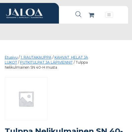
Products search
Päävalikko
Etusivu
/
1. RAUTAKAUPPA
/
KAHVAT, HELAT JA
LUKOT
/
PUTKITULPAT JA LÄPIVIENNIT
/ Tulppa
Nelikulmainen SN 40-H musta
Tulppa Nelikulmainen SN 40-