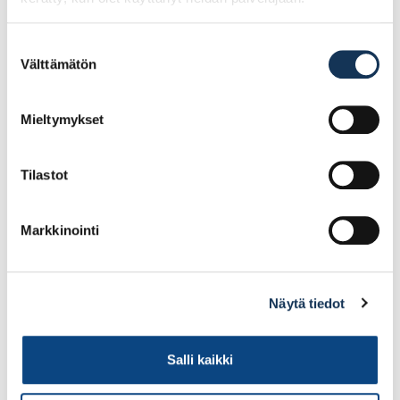
Tulppa Nelikulmainen
Johdon läpivienti
SN 45-H musta
80mm, musta
Suostumuksen
Välttämätön
valinta
0.64€ /kpl
3.90€ /kpl
(alv. 0%)
(alv. 0%)
Mieltymykset
Lisää tilauskoriin
Lisää tilauskoriin
Tilastot
Markkinointi
Näytä tiedot
Salli kaikki
Tulppa Nelikulmainen
Tulppa Nelikulmainen
SR 30×40-H musta
SN 35-H musta