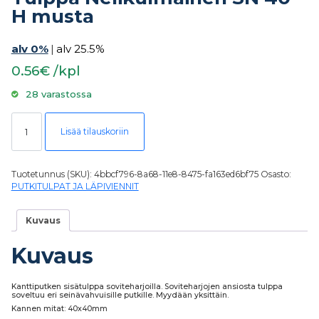
H musta
alv 0%
|
alv 25.5%
0.56€ /kpl
28 varastossa
Tulppa Nelikulmainen SN 40-H musta määrä
Lisää tilauskoriin
Tuotetunnus (SKU):
4bbcf796-8a68-11e8-8475-fa163ed6bf75
Osasto:
PUTKITULPAT JA LÄPIVIENNIT
Kuvaus
Kuvaus
Kanttiputken sisätulppa soviteharjoilla. Soviteharjojen ansiosta tulppa
soveltuu eri seinävahvuisille putkille. Myydään yksittäin.
Kannen mitat: 40x40mm