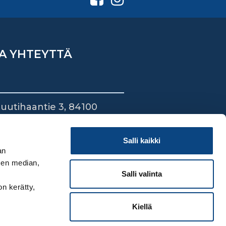
A YHTEYTTÄ
uutihaantie 3, 84100
ieska
44 745 1700
Salli kaikki
an
sen median,
Salli valinta
on kerätty,
Kiellä