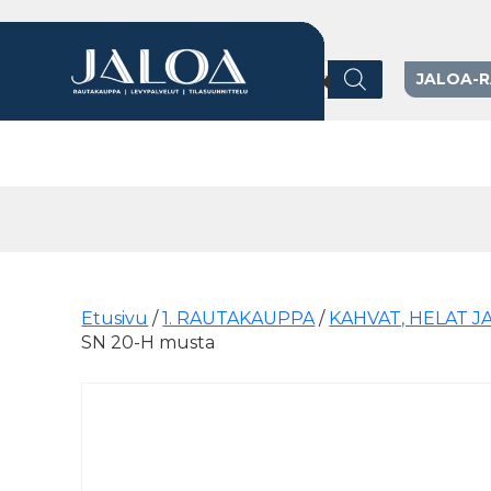
Products search
JALOA-
Päävalikko
Etusivu
/
1. RAUTAKAUPPA
/
KAHVAT, HELAT J
SN 20-H musta