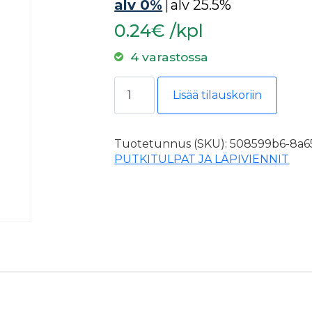
alv 0%
|
alv 25.5%
0.24€ /kpl
4 varastossa
Tulppa Nelikulmainen SN 20-H mu
Lisää tilauskoriin
Tuotetunnus (SKU):
508599b6-8a65
PUTKITULPAT JA LÄPIVIENNIT