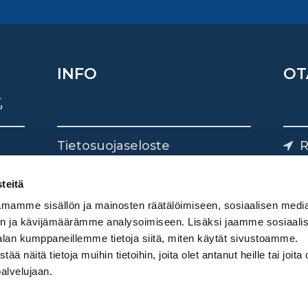
INFO
OT
Tietosuojaseloste
R
Yhteystiedot
Yliv
0
teitä
mamme sisällön ja mainosten räätälöimiseen, sosiaalisen medi
n ja kävijämäärämme analysoimiseen. Lisäksi jaamme sosiaali
alan kumppaneillemme tietoja siitä, miten käytät sivustoamme.
näitä tietoja muihin tietoihin, joita olet antanut heille tai joita 
palvelujaan.