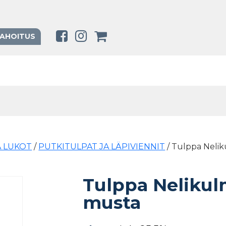
RAHOITUS
A LUKOT
/
PUTKITULPAT JA LÄPIVIENNIT
/ Tulppa Neli
Tulppa Nelikul
musta