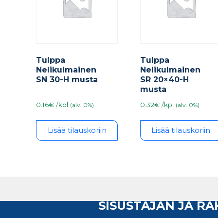
Tulppa
Tulppa
Nelikulmainen
Nelikulmainen
SN 30-H musta
SR 20×40-H
musta
0.16€ /kpl
0.32€ /kpl
(alv. 0%)
(alv. 0%)
Lisää tilauskoriin
Lisää tilauskoriin
SISUSTAJAN JA R