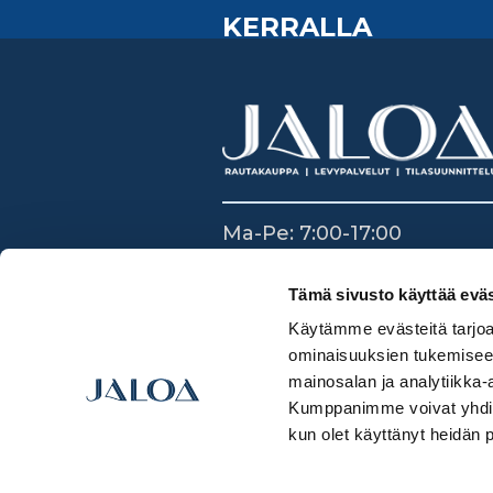
KERRALLA
Ma-Pe: 7:00-17:00
La: 8:30-14:00
Su: Suljettu
Tämä sivusto käyttää eväs
Käytämme evästeitä tarjoa
ominaisuuksien tukemisee
mainosalan ja analytiikka-
Kumppanimme voivat yhdistää 
kun olet käyttänyt heidän 