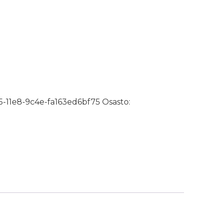
sta määrä
-11e8-9c4e-fa163ed6bf75
Osasto: