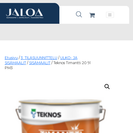
Products search
Päävalikko
Etusivu
/
3. TILASUUNNITTELU
/
ULKO- JA
SISÄMAALIT
/
SISÄMAALIT
/ Teknos Timantti 20 9l
PM3