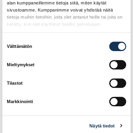
alan kumppaneillemme tietoja siitä, miten käytät
sivustoamme. Kumppanimme voivat yhdistää näitä
tietoja muihin tietoihin, joita olet antanut heille tai joita on
kerätty, kun olet käyttänyt heidän palvelujaan.
Suostumuksen
Välttämätön
valinta
Teknos Futura Aqua 20
Seinämaali Ideo Pro 7
0,9l NCS-0502-Y
2,7l PM1
Mieltymykset
31.83€ /kpl
23.03€ /kpl
(alv. 0%)
(alv. 0%)
Tilastot
Lisää tilauskoriin
Lisää tilauskoriin
Markkinointi
Näytä tiedot