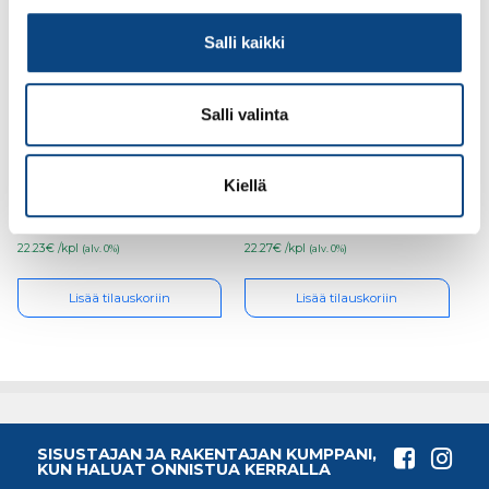
Salli kaikki
Salli valinta
Teknos Futura Aqua 40
Teknos Futura Aqua 20
0,45l PM3
0,45l NCS-0502-Y
Kiellä
22.23€ /kpl
22.27€ /kpl
(alv. 0%)
(alv. 0%)
Lisää tilauskoriin
Lisää tilauskoriin
SISUSTAJAN JA RAKENTAJAN KUMPPANI,
KUN HALUAT ONNISTUA KERRALLA