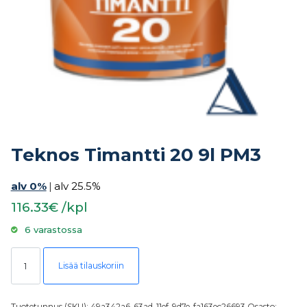
Teknos Timantti 20 9l PM3
alv 0%
|
alv 25.5%
116.33€ /kpl
6 varastossa
Teknos Timantti 20 9l PM3 määrä
Lisää tilauskoriin
Tuotetunnus (SKU):
49a342a6-63ad-11ef-9d7e-fa163ec26693
Osasto: