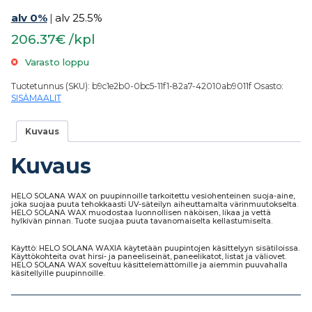
alv 0%
|
alv 25.5%
206.37€ /kpl
Varasto loppu
Tuotetunnus (SKU):
b9c1e2b0-0bc5-11f1-82a7-42010ab9011f
Osasto:
SISÄMAALIT
Kuvaus
Kuvaus
HELO SOLANA WAX on puupinnoille tarkoitettu vesiohenteinen suoja-aine,
joka suojaa puuta tehokkaasti UV-säteilyn aiheuttamalta värinmuutokselta.
HELO SOLANA WAX muodostaa luonnollisen näköisen, likaa ja vettä
hylkivän pinnan. Tuote suojaa puuta tavanomaiselta kellastumiselta.
Käyttö: HELO SOLANA WAXIA käytetään puupintojen käsittelyyn sisätiloissa.
Käyttökohteita ovat hirsi- ja paneeliseinät, paneelikatot, listat ja väliovet.
HELO SOLANA WAX soveltuu käsittelemättömille ja aiemmin puuvahalla
käsitellyille puupinnoille.