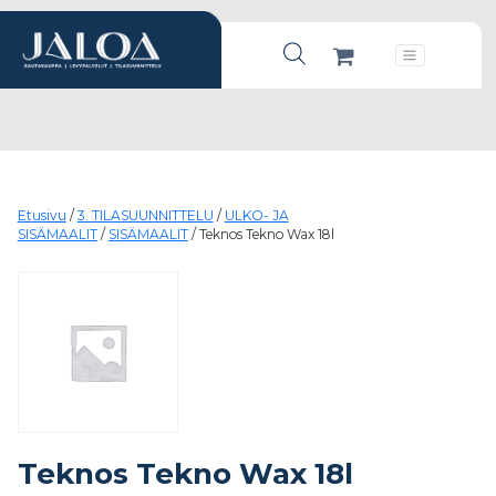
Products search
Päävalikko
Etusivu
/
3. TILASUUNNITTELU
/
ULKO- JA
SISÄMAALIT
/
SISÄMAALIT
/ Teknos Tekno Wax 18l
Teknos Tekno Wax 18l