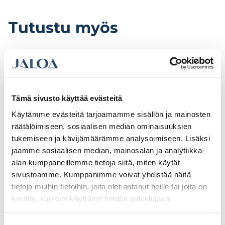
Tutustu myös
Tämä sivusto käyttää evästeitä
Käytämme evästeitä tarjoamamme sisällön ja mainosten
räätälöimiseen, sosiaalisen median ominaisuuksien
tukemiseen ja kävijämäärämme analysoimiseen. Lisäksi
jaamme sosiaalisen median, mainosalan ja analytiikka-
alan kumppaneillemme tietoja siitä, miten käytät
sivustoamme. Kumppanimme voivat yhdistää näitä
Teknos Ekora 7, 18l
Teknos Ferrex Combi
sisämaali PM1
0,9l ruosteenestomaali
tietoja muihin tietoihin, joita olet antanut heille tai joita on
(poistuva)
PM3
kerätty, kun olet käyttänyt heidän palvelujaan.