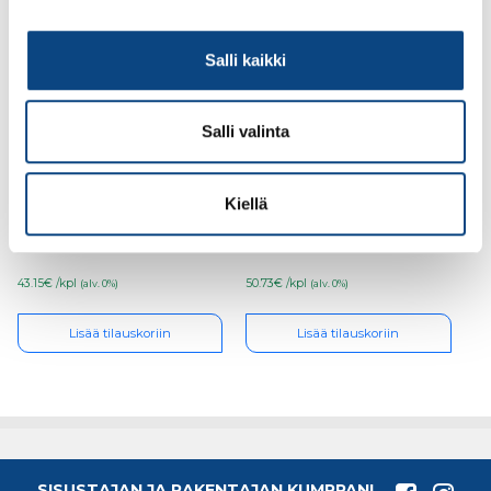
Salli kaikki
Salli valinta
Teknos Saku
Värisilmä Akva
sokkelimaali PM3 2,7l
peltikattomaali 2,7l
Kiellä
PM1
43.15€ /kpl
50.73€ /kpl
(alv. 0%)
(alv. 0%)
Lisää tilauskoriin
Lisää tilauskoriin
SISUSTAJAN JA RAKENTAJAN KUMPPANI,