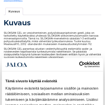
Kuvaus
Kuvaus
SILOKSAN GEL on vesiohenteinen, polysiloksaanipitoinen geeli, joka on
tarkoitettu käytettäväksi yhdessä SILOKSAN silikoniemulsiomaalin kanssa
mineraalipinnoilla. Tämä ns. SILOKSAN-menetelmä säästää 1-3 erilliseltä
pohjustuskäsittelyltä, mikä vähentää työkustannuksia. Tuote kuuluu
MaalausRYL 2012 -standardin mukaiseen maalaustuoteryhmään 112.
SILOKSAN GEL parantaa alustan vedenhylkivyyttä estämällä sade- ja
roiskeveden kapillaarista tunkeutumista rakenteisiin. Se päästää
sisäpuolelta höyrynä tulevan kosteuden lävitseen erittäin hyvin ja vähentää
suolojen kulkeutumista rakenteen ulkopintaan.
Tutustu myös
Tämä sivusto käyttää evästeitä
Käytämme evästeitä tarjoamamme sisällön ja mainosten
räätälöimiseen, sosiaalisen median ominaisuuksien
tukemiseen ja kävijämäärämme analysoimiseen. Lisäksi