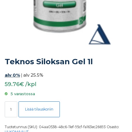
Teknos Siloksan Gel 1l
alv 0%
|
alv 25.5%
59.76€ /kpl
5 varastossa
Teknos Siloksan Gel 1l määrä
Lisää tilauskoriin
Tuotetunnus (SKU):
04aa0538-48c6-11ef-95cf-fa163ec26693
Osasto:
ULKOMAALIT