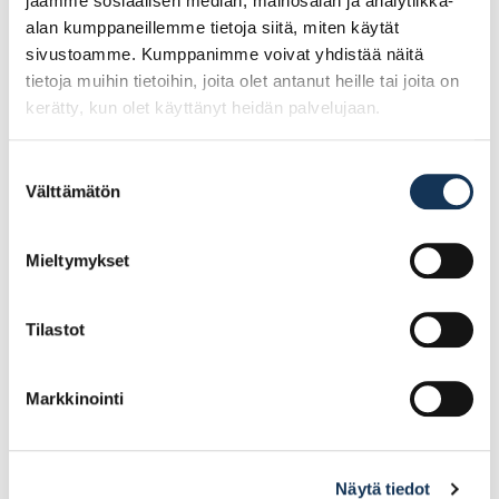
jaamme sosiaalisen median, mainosalan ja analytiikka-
alan kumppaneillemme tietoja siitä, miten käytät
sivustoamme. Kumppanimme voivat yhdistää näitä
tietoja muihin tietoihin, joita olet antanut heille tai joita on
kerätty, kun olet käyttänyt heidän palvelujaan.
Suostumuksen
Välttämätön
valinta
Värisilmä Pouta 18l PM1
Teknos Panu 2,7l PM3
Mieltymykset
Tilastot
142.63€ /kpl
47.73€ /kpl
(alv. 0%)
(alv. 0%)
Lisää tilauskoriin
Lisää tilauskoriin
Markkinointi
Näytä tiedot