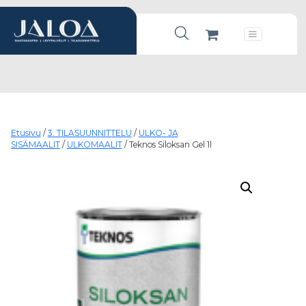
Products search
Päävalikko
Etusivu
/
3. TILASUUNNITTELU
/
ULKO- JA
SISÄMAALIT
/
ULKOMAALIT
/ Teknos Siloksan Gel 1l