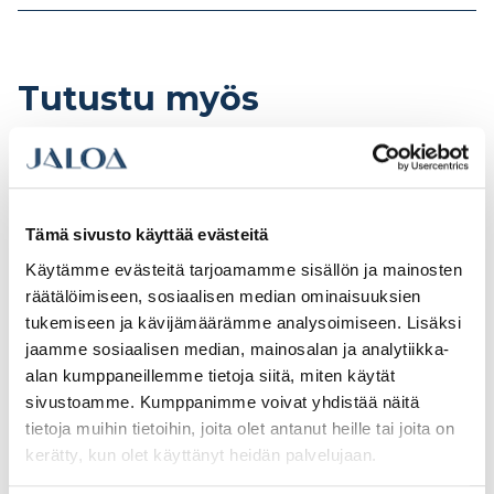
Tutustu myös
Tämä sivusto käyttää evästeitä
Käytämme evästeitä tarjoamamme sisällön ja mainosten
räätälöimiseen, sosiaalisen median ominaisuuksien
tukemiseen ja kävijämäärämme analysoimiseen. Lisäksi
jaamme sosiaalisen median, mainosalan ja analytiikka-
alan kumppaneillemme tietoja siitä, miten käytät
sivustoamme. Kumppanimme voivat yhdistää näitä
tietoja muihin tietoihin, joita olet antanut heille tai joita on
Teknos Siloksan Gel 1l
Teknos Panu 18l PM3
kerätty, kun olet käyttänyt heidän palvelujaan.