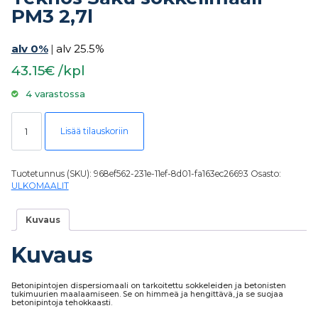
PM3 2,7l
alv 0%
|
alv 25.5%
43.15€ /kpl
4 varastossa
Teknos Saku sokkelimaali PM3 2,7l määrä
Lisää tilauskoriin
Tuotetunnus (SKU):
968ef562-231e-11ef-8d01-fa163ec26693
Osasto:
ULKOMAALIT
Kuvaus
Kuvaus
Betonipintojen dispersiomaali on tarkoitettu sokkeleiden ja betonisten
tukimuurien maalaamiseen. Se on himmeä ja hengittävä, ja se suojaa
betonipintoja tehokkaasti.