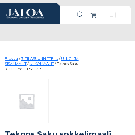
Products search
Päävalikko
Etusivu
/
3. TILASUUNNITTELU
/
ULKO- JA
SISÄMAALIT
/
ULKOMAALIT
/ Teknos Saku
sokkelimaali PM3 2,7l
Teknos Saku sokkelimaali