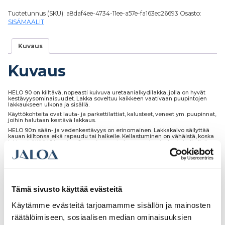
Tuotetunnus (SKU):
a8daf4ee-4734-11ee-a57e-fa163ec26693
Osasto:
SISÄMAALIT
Kuvaus
Kuvaus
HELO 90 on kiiltävä, nopeasti kuivuva uretaanialkydilakka, jolla on hyvät
kestävyysominaisuudet. Lakka soveltuu kaikkeen vaativaan puupintojen
lakkaukseen ulkona ja sisällä.
Käyttökohteita ovat lauta- ja parkettilattiat, kalusteet, veneet ym. puupinnat,
joihin halutaan kestävä lakkaus.
HELO 90:n sään- ja vedenkestävyys on erinomainen. Lakkakalvo säilyttää
kauan kiiltonsa eikä rapaudu tai halkeile. Kellastuminen on vähäistä, koska
lakka sisältää UV-suojan. Se suojaa puuta harmaantumiselta ja halkeilulta.
HELO 90:n pinta on kova ja samalla kimmoisa. Siksi lakkakalvo kestää
kulutusta ja iskuja. Pesuaineet, rasva ja öljy eivät vahingoita lakkakalvoa.
Tämä sivusto käyttää evästeitä
Käytämme evästeitä tarjoamamme sisällön ja mainosten
Tutustu myös
räätälöimiseen, sosiaalisen median ominaisuuksien