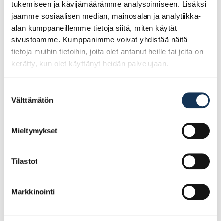
tukemiseen ja kävijämäärämme analysoimiseen. Lisäksi
jaamme sosiaalisen median, mainosalan ja analytiikka-
alan kumppaneillemme tietoja siitä, miten käytät
sivustoamme. Kumppanimme voivat yhdistää näitä
tietoja muihin tietoihin, joita olet antanut heille tai joita on
kerätty, kun olet käyttänyt heidän palvelujaan.
Suostumuksen
Välttämätön
valinta
Mieltymykset
Teknos Trend 3 2,7l
Teknos Futura Aqua
pohjamaali
Primer 2,7l
tartuntapohjamaali
Tilastot
22.55€ /kpl
55.74€ /kpl
(alv. 0%)
(alv. 0%)
Markkinointi
Lisää tilauskoriin
Lisää tilauskoriin