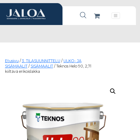
Products search
Päävalikko
Etusivu
/
3. TILASUUNNITTELU
/
ULKO- JA
SISÄMAALIT
/
SISÄMAALIT
/ Teknos Helo 90, 2,7l
kiiltävä erikoislakka