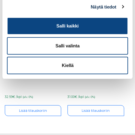
Näytä tiedot
Salli kaikki
Salli valinta
Kiellä
Teknos Ferrex Combi
Teknos Futura Aqua 40
0,9l ruosteenestomaali
0,9l PM3
PM3
32.59€ /kpl
31.00€ /kpl
(alv. 0%)
(alv. 0%)
Lisää tilauskoriin
Lisää tilauskoriin