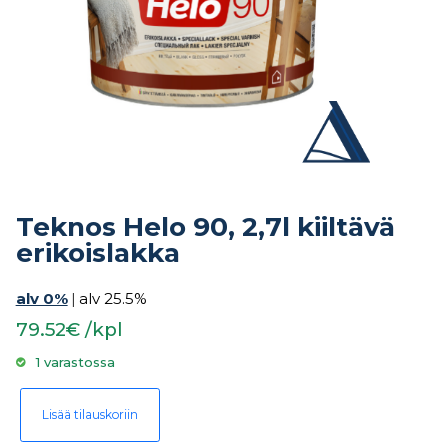
Teknos Helo 90, 2,7l kiiltävä
erikoislakka
alv 0%
|
alv 25.5%
79.52€ /kpl
1 varastossa
Teknos Helo 90, 2,7l kiiltävä erikoislakka määrä
Lisää tilauskoriin