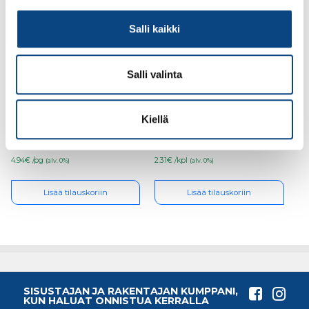
Salli kaikki
Salli valinta
Nivelsarana 818 25×75
Nivelsarana 818 32×100
2kpl/pkt
irto
Kiellä
4.94€ /pg
2.31€ /kpl
(alv. 0%)
(alv. 0%)
Lisää tilauskoriin
Lisää tilauskoriin
SISUSTAJAN JA RAKENTAJAN KUMPPANI,
KUN HALUAT ONNISTUA KERRALLA