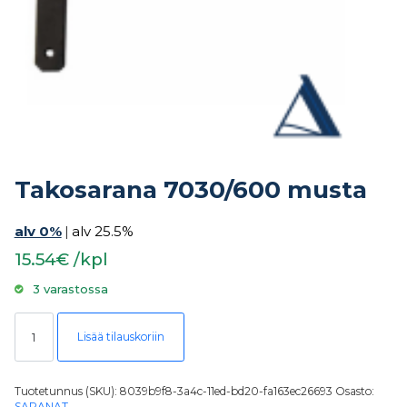
Takosarana 7030/600 musta
alv 0%
|
alv 25.5%
15.54€ /kpl
3 varastossa
Takosarana 7030/600 musta määrä
Lisää tilauskoriin
Tuotetunnus (SKU):
8039b9f8-3a4c-11ed-bd20-fa163ec26693
Osasto:
SARANAT