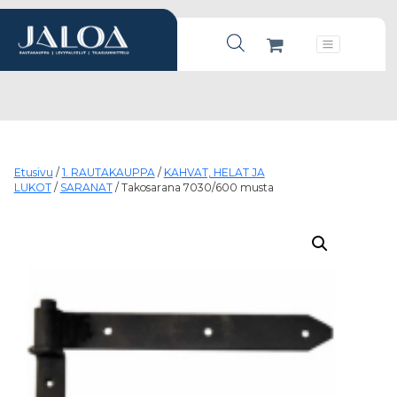
Products search
Päävalikko
Etusivu
/
1. RAUTAKAUPPA
/
KAHVAT, HELAT JA
LUKOT
/
SARANAT
/ Takosarana 7030/600 musta