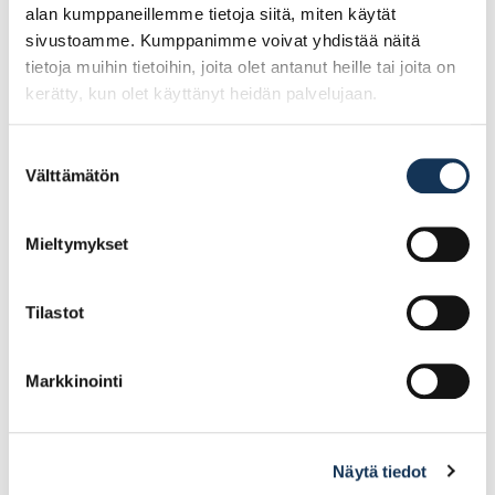
alan kumppaneillemme tietoja siitä, miten käytät
sivustoamme. Kumppanimme voivat yhdistää näitä
tietoja muihin tietoihin, joita olet antanut heille tai joita on
kerätty, kun olet käyttänyt heidän palvelujaan.
Suostumuksen
Välttämätön
valinta
Nivelsarana 818 50×200
Nivelsarana 818 38×150
2kpl/pkt
2kpl/pkt
Mieltymykset
8.73€ /pg
7.77€ /pg
(alv. 0%)
(alv. 0%)
Tilastot
Lisää tilauskoriin
Lisää tilauskoriin
Markkinointi
Näytä tiedot