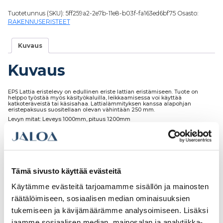
Tuotetunnus (SKU):
5ff259a2-2e7b-11e8-b03f-fa163ed6bf75
Osasto:
RAKENNUSERISTEET
Kuvaus
Kuvaus
EPS Lattia eristelevy on edullinen eriste lattian eristämiseen. Tuote on
helppo työstää myös käsityökaluilla, leikkaamisessa voi käyttää
katkoteräveistä tai käsisahaa. Lattialämmityksen kanssa alapohjan
eristepaksuus suositellaan olevan vähintään 250 mm.
Levyn mitat: Leveys 1000mm, pituus 1200mm
Tutustu myös
Tämä sivusto käyttää evästeitä
Käytämme evästeitä tarjoamamme sisällön ja mainosten
räätälöimiseen, sosiaalisen median ominaisuuksien
tukemiseen ja kävijämäärämme analysoimiseen. Lisäksi
jaamme sosiaalisen median, mainosalan ja analytiikka-