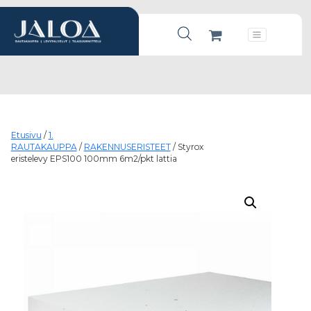
Products search
Päävalikko
Etusivu
/
1.
RAUTAKAUPPA
/
RAKENNUSERISTEET
/ Styrox
eristelevy EPS100 100mm 6m2/pkt lattia