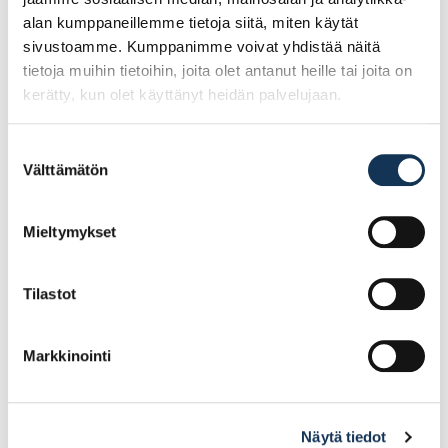
alan kumppaneillemme tietoja siitä, miten käytät
sivustoamme. Kumppanimme voivat yhdistää näitä
tietoja muihin tietoihin, joita olet antanut heille tai joita on
kerätty, kun olet käyttänyt heidän palvelujaan.
Suostumuksen
Välttämätön
valinta
Finnfoam XPS300-
Finnfoam XPS300-
eriste 70x585x2485
eriste 100x585x2485
€/m2
€/m2
Mieltymykset
Tilastot
2
2
17.13€ /m
24.70€ /m
(alv. 0%)
(alv. 0%)
Lisää tilauskoriin
Lisää tilauskoriin
Markkinointi
Näytä tiedot