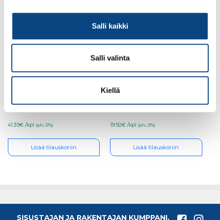
Salli kaikki
Salli valinta
Finnfoam uretaanilevy
Finnfoam uretaanilevy
100mm FF-PIR
30mm FF-PIR 600×2400
Kiellä
600×2400 €/kpl
€/kpl
41.39€ /kpl
19.92€ /kpl
(alv. 0%)
(alv. 0%)
Lisää tilauskoriin
Lisää tilauskoriin
SISUSTAJAN JA RAKENTAJAN KUMPPANI,