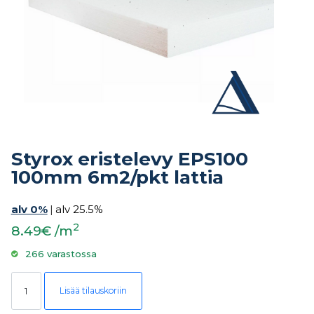
Styrox eristelevy EPS100
100mm 6m2/pkt lattia
alv 0%
|
alv 25.5%
2
8.49€ /m
266 varastossa
Styrox eristelevy EPS100 100mm 6m2/pkt lattia määrä
Lisää tilauskoriin