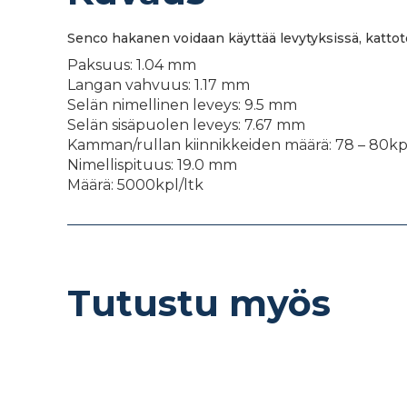
Senco hakanen voidaan käyttää levytyksissä, kattotöi
Paksuus: 1.04 mm
Langan vahvuus: 1.17 mm
Selän nimellinen leveys: 9.5 mm
Selän sisäpuolen leveys: 7.67 mm
Kamman/rullan kiinnikkeiden määrä: 78 – 80kp
Nimellispituus: 19.0 mm
Määrä: 5000kpl/ltk
Tutustu myös