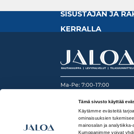
SISUSTAJAN JA R
KERRALLA
Ma-Pe: 7:00-17:00
La: 8:30-14:00
Su: Suljettu
Tämä sivusto käyttää eväs
Käytämme evästeitä tarjoa
ominaisuuksien tukemisee
mainosalan ja analytiikka-
Kumppanimme voivat yhdistää 