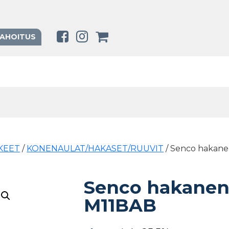
RAHOITUS
KEET
/
KONENAULAT/HAKASET/RUUVIT
/ Senco hakane
Senco hakanen
M11BAB