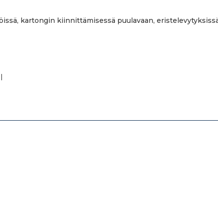
ssä, kartongin kiinnittämisessä puulavaan, eristelevytyksissä, 
l