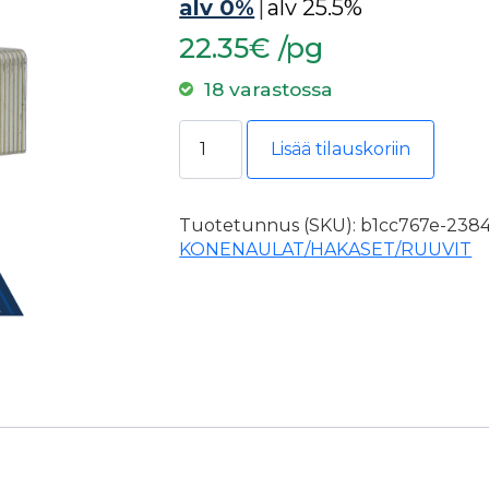
alv 0%
|
alv 25.5%
22.35€ /pg
18 varastossa
Senco hakanen M-sarja 19mm SS M
Lisää tilauskoriin
Tuotetunnus (SKU):
b1cc767e-2384
KONENAULAT/HAKASET/RUUVIT