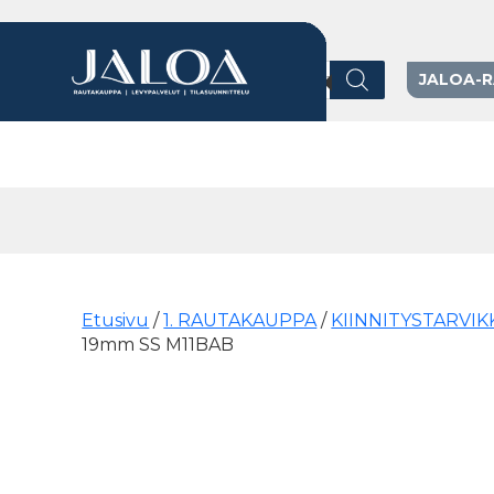
Products search
JALOA-
Päävalikko
Etusivu
/
1. RAUTAKAUPPA
/
KIINNITYSTARVIK
19mm SS M11BAB