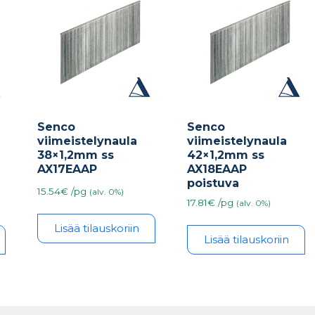
Senco
Senco
viimeistelynaula
viimeistelynaula
38×1,2mm ss
42×1,2mm ss
AX17EAAP
AX18EAAP
poistuva
15.54€ /pg
(alv. 0%)
17.81€ /pg
(alv. 0%)
Lisää tilauskoriin
Lisää tilauskoriin