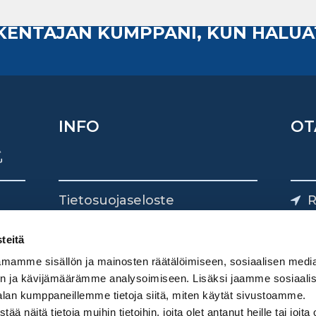
AKENTAJAN KUMPPANI, KUN HALUA
INFO
OT
Tietosuojaseloste
R
Yhteystiedot
Yliv
0
teitä
mamme sisällön ja mainosten räätälöimiseen, sosiaalisen medi
n ja kävijämäärämme analysoimiseen. Lisäksi jaamme sosiaali
alan kumppaneillemme tietoja siitä, miten käytät sivustoamme.
näitä tietoja muihin tietoihin, joita olet antanut heille tai joita 