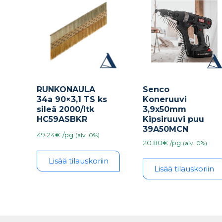
RUNKONAULA
Senco
34a 90×3,1 TS ks
Koneruuvi
sileä 2000/ltk
3,9x50mm
HC59ASBKR
Kipsiruuvi puu
39A50MCN
49.24€ /pg
(alv. 0%)
20.80€ /pg
(alv. 0%)
Lisää tilauskoriin
Lisää tilauskoriin