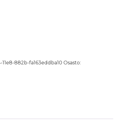
11BAB määrä
-11e8-882b-fa163eddba10
Osasto: