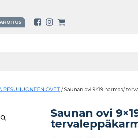
RAHOITUS
A PESUHUONEEN OVET
/ Saunan ovi 9×19 harmaa/ ter
Saunan ovi 9×1
tervaleppäkar