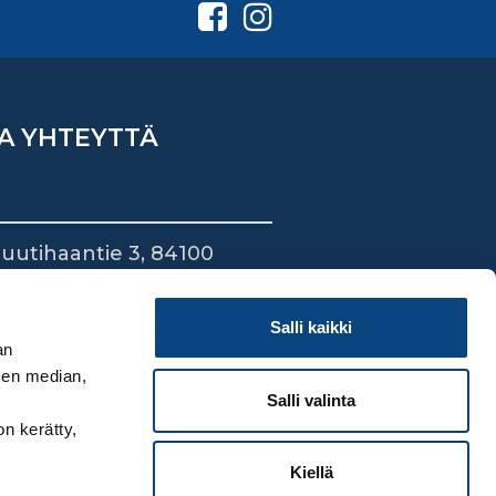
A YHTEYTTÄ
uutihaantie 3, 84100
ieska
44 745 1700
Salli kaikki
an
sen median,
Salli valinta
on kerätty,
Kiellä