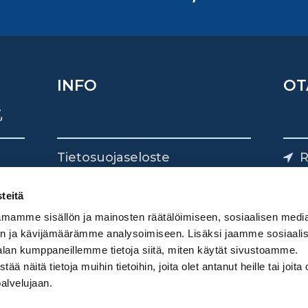
INFO
OT
Tietosuojaseloste
R
Yhteystiedot
Yliv
0
teitä
mamme sisällön ja mainosten räätälöimiseen, sosiaalisen medi
n ja kävijämäärämme analysoimiseen. Lisäksi jaamme sosiaali
alan kumppaneillemme tietoja siitä, miten käytät sivustoamme.
näitä tietoja muihin tietoihin, joita olet antanut heille tai joita 
palvelujaan.