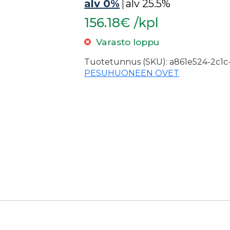
alv 0%
|
alv 25.5%
156.18€ /kpl
Varasto loppu
Tuotetunnus (SKU):
a861e524-2c1c
PESUHUONEEN OVET