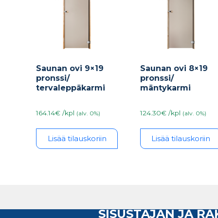
Saunan ovi 9×19
Saunan ovi 8×19
pronssi/
pronssi/
tervaleppäkarmi
mäntykarmi
164.14€ /kpl
124.30€ /kpl
(alv. 0%)
(alv. 0%)
Lisää tilauskoriin
Lisää tilauskoriin
SISUSTAJAN JA R