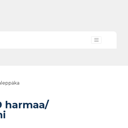
valeppäka
9 harmaa/
mi