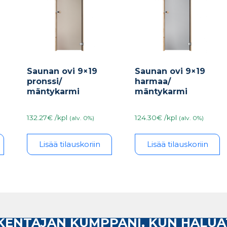
Saunan ovi 9×19
Saunan ovi 9×19
pronssi/
harmaa/
mäntykarmi
mäntykarmi
132.27€ /kpl
124.30€ /kpl
(alv. 0%)
(alv. 0%)
Lisää tilauskoriin
Lisää tilauskoriin
AKENTAJAN KUMPPANI, KUN HALUA