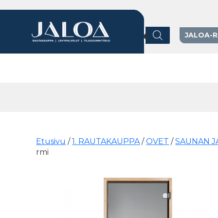
Products search
JALOA-
Päävalikko
Etusivu
/
1. RAUTAKAUPPA
/
OVET
/
SAUNAN J
rmi