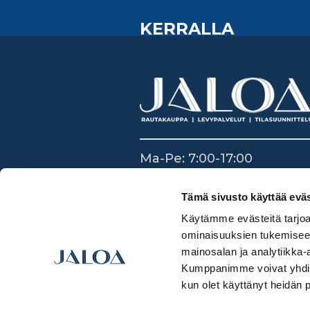
KERRALLA
Ma-Pe: 7:00-17:00
La: 8:30-14:00
Su: Suljettu
Tämä sivusto käyttää eväs
Käytämme evästeitä tarjoa
ominaisuuksien tukemisee
mainosalan ja analytiikka-
Kumppanimme voivat yhdistää 
kun olet käyttänyt heidän 