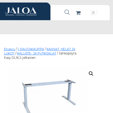
Products search
Päävalikko
Etusivu
/
1. RAUTAKAUPPA
/
KAHVAT, HELAT JA
LUKOT
/
KALUSTE- JA PUTKIJALAT
/ Sähköpöytä
Easy DL16 2-jalkainen