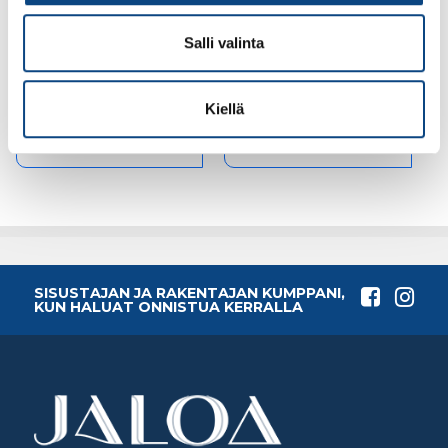
RST Putkijalka 700mm,
RST Putkijalka musta
harjattu
14-23cm, halk. 32/38mm
Salli valinta
7.82€ /kpl
7.89€ /kpl
(alv. 0%)
(alv. 0%)
Kiellä
Lisää tilauskoriin
Lisää tilauskoriin
SISUSTAJAN JA RAKENTAJAN KUMPPANI,
KUN HALUAT ONNISTUA KERRALLA