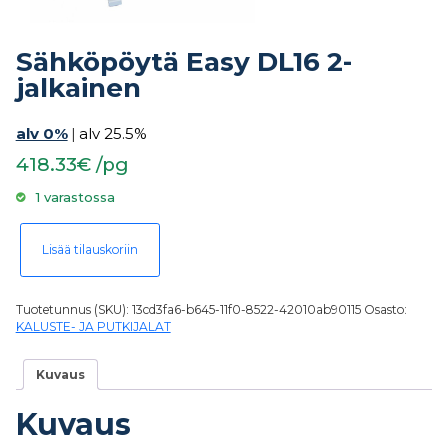
Sähköpöytä Easy DL16 2-
jalkainen
alv 0%
|
alv 25.5%
418.33€ /pg
1 varastossa
Sähköpöytä Easy DL16 2-jalkainen määrä
Lisää tilauskoriin
Tuotetunnus (SKU):
13cd3fa6-b645-11f0-8522-42010ab90115
Osasto:
KALUSTE- JA PUTKIJALAT
Kuvaus
Kuvaus