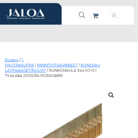
Products search
Päävalikko
Etusivu
/
1.
RAUTAKAUPPA
/
KIINNITYSTARVIKKEET
/
KONENAU
LAT/HAKASET/RUUVIT
/ RUNKONAULA 34a 90×3,1
TS ks sileä 2000/ltk HC59ASBKR