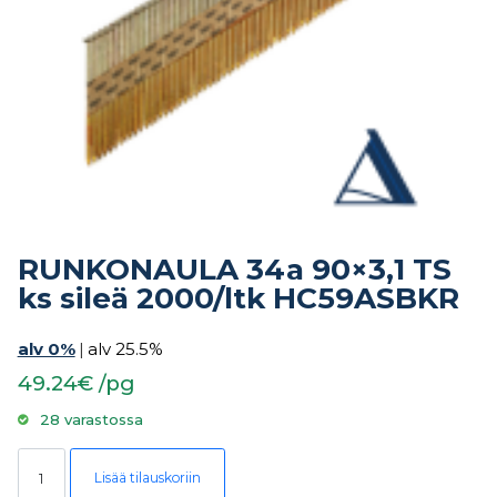
RUNKONAULA 34a 90×3,1 TS
ks sileä 2000/ltk HC59ASBKR
alv 0%
|
alv 25.5%
49.24€ /pg
28 varastossa
RUNKONAULA 34a 90x3,1 TS ks sileä 2000/ltk HC59ASBKR määrä
Lisää tilauskoriin