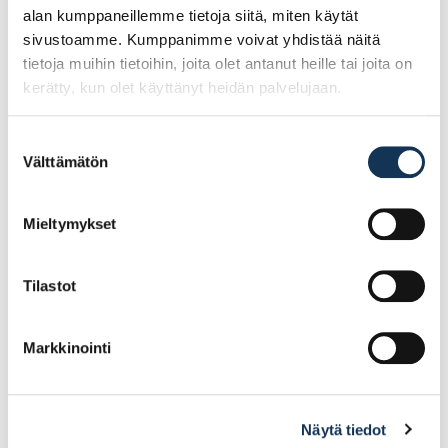
alan kumppaneillemme tietoja siitä, miten käytät
sivustoamme. Kumppanimme voivat yhdistää näitä
tietoja muihin tietoihin, joita olet antanut heille tai joita on
kerätty, kun olet käyttänyt heidän palvelujaan.
Suostumuksen
Välttämätön
valinta
Senco viimeistelynaula
Senco viimeistelynaula
42×1,2mm ss AX18EAAP
15×1,2mm ss AX10EAAP
poistuva
Mieltymykset
17.81€ /pg
17.53€ /pg
(alv. 0%)
(alv. 0%)
Tilastot
Lisää tilauskoriin
Lisää tilauskoriin
Markkinointi
Näytä tiedot