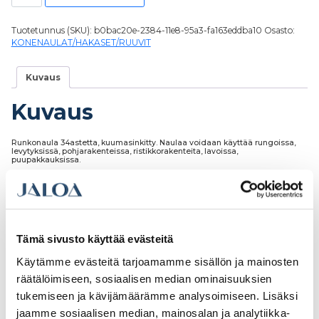
Tuotetunnus (SKU):
b0bac20e-2384-11e8-95a3-fa163eddba10
Osasto:
KONENAULAT/HAKASET/RUUVIT
Kuvaus
Kuvaus
Runkonaula 34astetta, kuumasinkitty. Naulaa voidaan käyttää rungoissa,
levytyksissä, pohjarakenteissa, ristikkorakenteita, lavoissa,
puupakkauksissa.
Tutustu myös
Tämä sivusto käyttää evästeitä
Käytämme evästeitä tarjoamamme sisällön ja mainosten
räätälöimiseen, sosiaalisen median ominaisuuksien
tukemiseen ja kävijämäärämme analysoimiseen. Lisäksi
jaamme sosiaalisen median, mainosalan ja analytiikka-