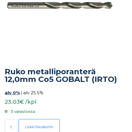
Ruko metalliporanterä
12,0mm Co5 GOBALT (IRTO)
alv 0%
|
alv 25.5%
23.03€ /kpl
3 varastossa
Ruko metalliporanterä 12,0mm Co5 GOBALT (IRTO) määrä
Lisää tilauskoriin