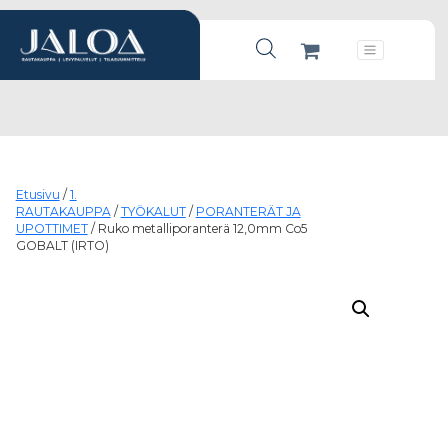
Products search
Päävalikko
Etusivu
/
1.
RAUTAKAUPPA
/
TYÖKALUT
/
PORANTERÄT JA
UPOTTIMET
/ Ruko metalliporanterä 12,0mm Co5
GOBALT (IRTO)