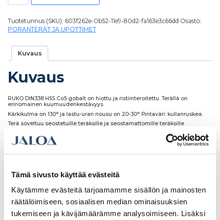
Tuotetunnus (SKU):
603f262e-0b52-11e9-80d2-fa163e3c66dd
Osasto:
PORANTERÄT JA UPOTTIMET
Kuvaus
Kuvaus
RUKO DIN338 HSS Co5 gobalt on hiottu ja ristiinteroitettu. Terällä on
erinomainen kuumuudenkestävyys.
Kärkikulma on 130° ja lastu-uran nousu on 20-30°. Pintaväri: kullanruskea.
Terä soveltuu seostetuille teräksille ja seostamattomille teräksille
1100N/mm² asti.
Tämä sivusto käyttää evästeitä
Tutustu myös
Käytämme evästeitä tarjoamamme sisällön ja mainosten
räätälöimiseen, sosiaalisen median ominaisuuksien
tukemiseen ja kävijämäärämme analysoimiseen. Lisäksi