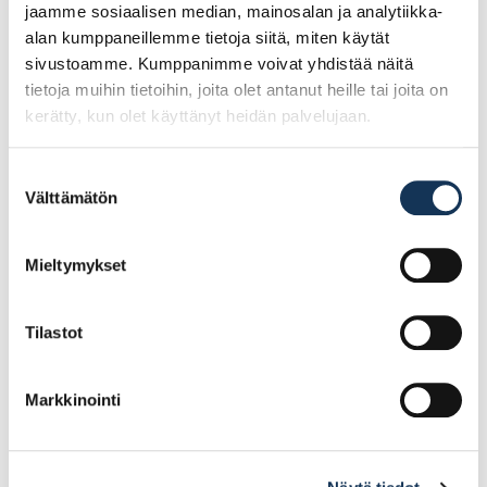
jaamme sosiaalisen median, mainosalan ja analytiikka-
alan kumppaneillemme tietoja siitä, miten käytät
sivustoamme. Kumppanimme voivat yhdistää näitä
tietoja muihin tietoihin, joita olet antanut heille tai joita on
kerätty, kun olet käyttänyt heidän palvelujaan.
Suostumuksen
Välttämätön
valinta
Kiviporanterä Heller
RUKO
12x210mm trijet SDS+
tarkkuuskonepuupora.
Mieltymykset
12mm/150mm
Tilastot
14.78€ /kpl
3.90€ /kpl
(alv. 0%)
(alv. 0%)
Markkinointi
Lisää tilauskoriin
Lisää tilauskoriin