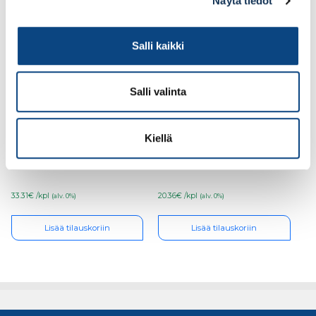
Näytä tiedot
Salli kaikki
Salli valinta
Kiviporanterä Heller
Heller poravasaranterä
Kiellä
8x460mm trijet SDS+
14×200 Trijet SDS+
33.31€ /kpl
20.36€ /kpl
(alv. 0%)
(alv. 0%)
Lisää tilauskoriin
Lisää tilauskoriin