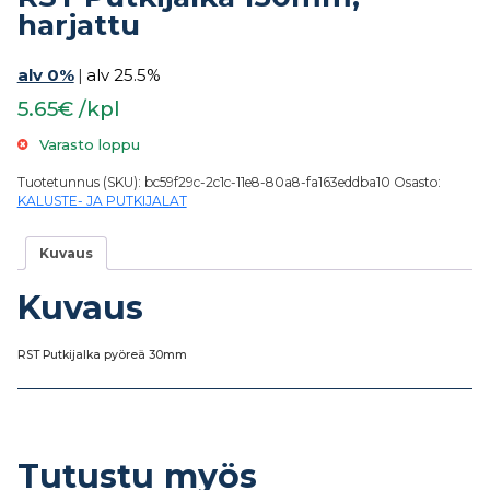
harjattu
alv 0%
|
alv 25.5%
5.65€ /kpl
Varasto loppu
Tuotetunnus (SKU):
bc59f29c-2c1c-11e8-80a8-fa163eddba10
Osasto:
KALUSTE- JA PUTKIJALAT
Kuvaus
Kuvaus
RST Putkijalka pyöreä 30mm
Tutustu myös