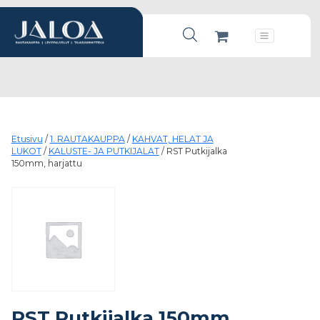
Products search
Päävalikko
Etusivu
/
1. RAUTAKAUPPA
/
KAHVAT, HELAT JA
LUKOT
/
KALUSTE- JA PUTKIJALAT
/ RST Putkijalka
150mm, harjattu
RST Putkijalka 150mm,