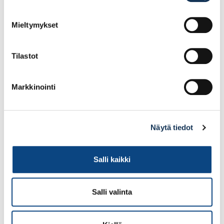
Mieltymykset
Tilastot
Markkinointi
RST Putkijalka 700mm,
RST Putkijalka 100mm,
Näytä tiedot
harjattu
harjattu
Salli kaikki
7.82€ /kpl
4.84€ /kpl
(alv. 0%)
(alv. 0%)
Salli valinta
Lisää tilauskoriin
Lisää tilauskoriin