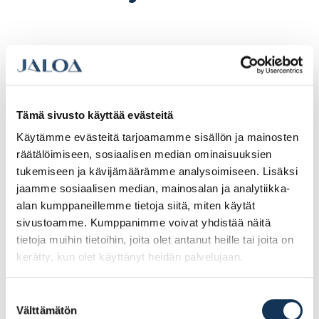
Tämä sivusto käyttää evästeitä
Käytämme evästeitä tarjoamamme sisällön ja mainosten
räätälöimiseen, sosiaalisen median ominaisuuksien
tukemiseen ja kävijämäärämme analysoimiseen. Lisäksi
jaamme sosiaalisen median, mainosalan ja analytiikka-
Pöydänjalkasarja,
Säätöjalka M10x50
alan kumppaneillemme tietoja siitä, miten käytät
710/60mm valkoinen
musta
4kpl/pkt
sivustoamme. Kumppanimme voivat yhdistää näitä
tietoja muihin tietoihin, joita olet antanut heille tai joita on
kerätty, kun olet käyttänyt heidän palvelujaan.
55.38€ /pg
2.39€ /kpl
(alv. 0%)
(alv. 0%)
Suostumuksen
Lisää tilauskoriin
Lisää tilauskoriin
Välttämätön
valinta