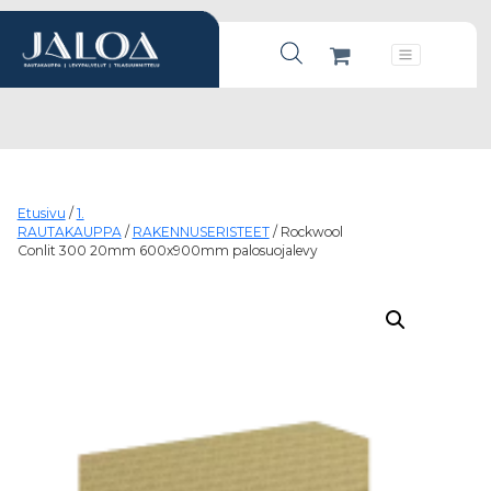
Products search
Päävalikko
Etusivu
/
1.
RAUTAKAUPPA
/
RAKENNUSERISTEET
/ Rockwool
Conlit 300 20mm 600x900mm palosuojalevy