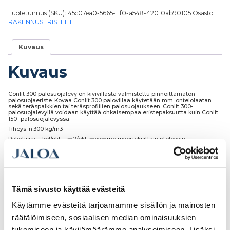
Tuotetunnus (SKU):
45c07ea0-5665-11f0-a548-42010ab90105
Osasto:
RAKENNUSERISTEET
Kuvaus
Kuvaus
Conlit 300 palosuojalevy on kivivillasta valmistettu pinnoittamaton
palosuojaeriste. Kovaa Conlit 300 palovillaa käytetään mm. ontelolaatan
sekä teräspalkkien tai teräsprofiilien palosuojaukseen. Conlit 300-
palosuojalevyllä voidaan käyttää ohkaisempaa eristepaksuutta kuin Conlit
150- palosuojalevyssä.
Tiheys: n.300 kg/m3
Paketissa: – kpl/pkt, – m2/pkt, myymme myös yksittäin irtolevyin.
Lavalla: 100 kpl/lava, 54m2/lava
Tämä sivusto käyttää evästeitä
Tutustu myös
Käytämme evästeitä tarjoamamme sisällön ja mainosten
räätälöimiseen, sosiaalisen median ominaisuuksien
tukemiseen ja kävijämäärämme analysoimiseen. Lisäksi