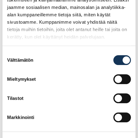
jaamme sosiaalisen median, mainosalan ja analytiikka-
alan kumppaneillemme tietoja siitä, miten käytät
sivustoamme. Kumppanimme voivat yhdistää näitä
tietoja muihin tietoihin, joita olet antanut heille tai joita on
kerätty, kun olet käyttänyt heidän palvelujaan.
Suostumuksen
Välttämätön
valinta
Rockwool Conlit 150P
Finnfoam XPS300-
Mieltymykset
30mm 600x1200mm
eriste 50x585x2485
palosuojalevy
€/m2
Tilastot
2
2
21.45€ /m
10.36€ /m
(alv. 0%)
(alv. 0%)
Markkinointi
Lisää tilauskoriin
Lisää tilauskoriin