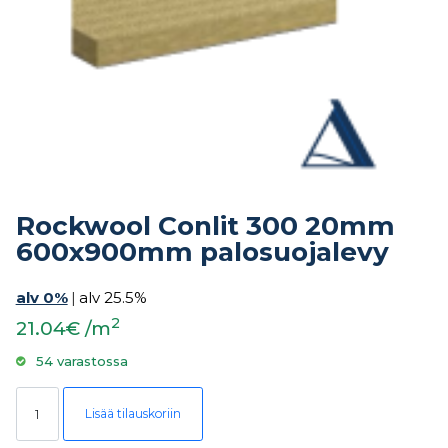
Rockwool Conlit 300 20mm
600x900mm palosuojalevy
alv 0%
|
alv 25.5%
2
21.04€ /m
54 varastossa
Rockwool Conlit 300 20mm 600x900mm palosuojalevy määrä
Lisää tilauskoriin