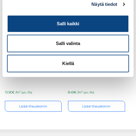
Näytä tiedot
Salli kaikki
Salli valinta
Kiellä
Rockwool Conlit 150P
Styrox eristelevy
20mm 600x1200mm
EPS100 100mm 6m2/pkt
palosuojalevy
lattia
2
2
15.90€ /m
8.49€ /m
(alv. 0%)
(alv. 0%)
Lisää tilauskoriin
Lisää tilauskoriin