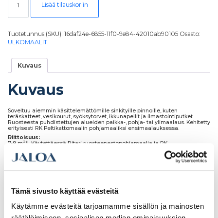
Lisää tilauskoriin
Tuotetunnus (SKU):
16daf24e-6855-11f0-9e84-42010ab90105
Osasto:
ULKOMAALIT
Kuvaus
Kuvaus
Soveltuu aiemmin käsittelemättömille sinkityille pinnoille, kuten
teräskatteet, vesikourut, syöksytorvet, ikkunapellit ja ilmastointiputket.
Ruosteesta puhdistettujen alueiden paikka-, pohja- tai ylimaalaus. Kehitetty
erityisesti RK Peltikattomaalin pohjamaaliksi ensimaalauksessa.
Riittoisuus:
2
7-9 m
/l. Käytettäessä Ritari ruosteenestopohjamaalia ja RK
Peltikattomaalia maalausohjeen mukaisella menekillä (7-9 m2/l) päästään
keskimäärin 35-40 µm kuivakalvon paksuuksiin per maalauskerta.
Tämä sivusto käyttää evästeitä
Käytämme evästeitä tarjoamamme sisällön ja mainosten
räätälöimiseen, sosiaalisen median ominaisuuksien