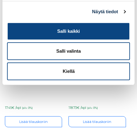
Näytä tiedot
Salli kaikki
Salli valinta
Kiellä
Värisilmä Pouta 0,9l
Teknos Siloksan
PM1
Facade PM1 9l
17.45€ /kpl
118.73€ /kpl
(alv. 0%)
(alv. 0%)
Lisää tilauskoriin
Lisää tilauskoriin