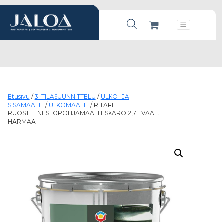
Products search
Päävalikko
Etusivu
/
3. TILASUUNNITTELU
/
ULKO- JA
SISÄMAALIT
/
ULKOMAALIT
/ RITARI
RUOSTEENESTOPOHJAMAALI ESKARO 2,7L VAAL.
HARMAA