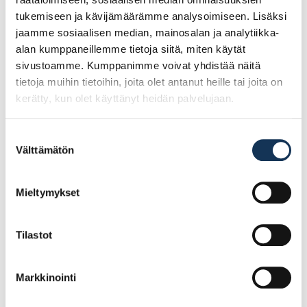
Tutustu myös
tukemiseen ja kävijämäärämme analysoimiseen. Lisäksi
jaamme sosiaalisen median, mainosalan ja analytiikka-
alan kumppaneillemme tietoja siitä, miten käytät
sivustoamme. Kumppanimme voivat yhdistää näitä
tietoja muihin tietoihin, joita olet antanut heille tai joita on
kerätty, kun olet käyttänyt heidän palvelujaan.
Suostumuksen
Välttämätön
valinta
Mieltymykset
Teknos Siloksan
Teknos Panu 0,9l PM3
Facade PM3 9l
Tilastot
118.73€ /kpl
23.82€ /kpl
(alv. 0%)
(alv. 0%)
Markkinointi
Lisää tilauskoriin
Lisää tilauskoriin