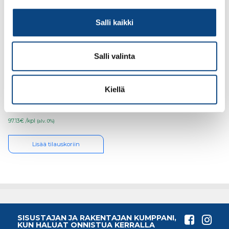
Salli kaikki
Salli valinta
RAUDOITUSVERKKO 8-
150 2.35×5.0/63.16kg
Kiellä
97.13€ /kpl
(alv. 0%)
Lisää tilauskoriin
SISUSTAJAN JA RAKENTAJAN KUMPPANI,
KUN HALUAT ONNISTUA KERRALLA