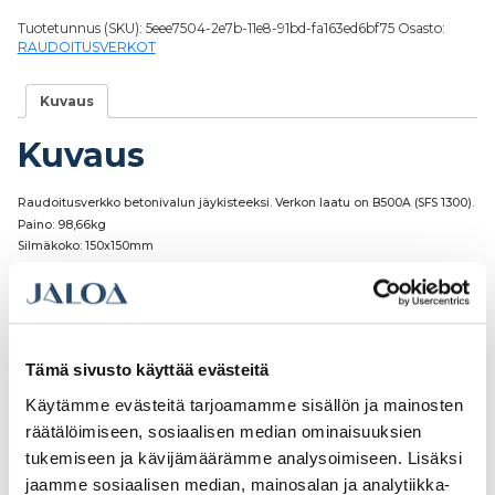
Tuotetunnus (SKU):
5eee7504-2e7b-11e8-91bd-fa163ed6bf75
Osasto:
RAUDOITUSVERKOT
Kuvaus
Kuvaus
Raudoitusverkko betonivalun jäykisteeksi. Verkon laatu on B500A (SFS 1300).
Paino: 98,66kg
Silmäkoko: 150x150mm
Tutustu myös
Tämä sivusto käyttää evästeitä
Käytämme evästeitä tarjoamamme sisällön ja mainosten
räätälöimiseen, sosiaalisen median ominaisuuksien
tukemiseen ja kävijämäärämme analysoimiseen. Lisäksi
jaamme sosiaalisen median, mainosalan ja analytiikka-