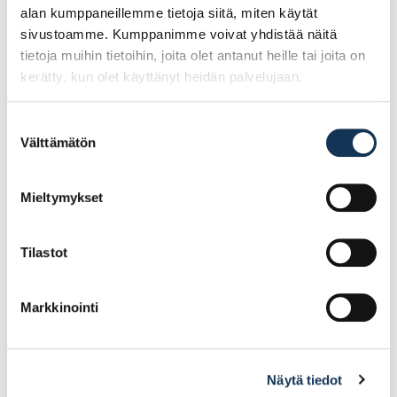
alan kumppaneillemme tietoja siitä, miten käytät
sivustoamme. Kumppanimme voivat yhdistää näitä
tietoja muihin tietoihin, joita olet antanut heille tai joita on
kerätty, kun olet käyttänyt heidän palvelujaan.
Suostumuksen
Välttämätön
valinta
RAUDOITUSVERKKO 6-
RAUDOITUSVERKKO 12-
150 2.35×5.0/35.50kg
200 2.35X5.0/105,45kg
Mieltymykset
55.38€ /kpl
166.35€ /kpl
(alv. 0%)
(alv. 0%)
Tilastot
Lisää tilauskoriin
Lisää tilauskoriin
Markkinointi
Näytä tiedot