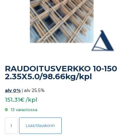
RAUDOITUSVERKKO 10-150
2.35X5.0/98.66kg/kpl
alv 0%
|
alv 25.5%
151.31€ /kpl
13 varastossa
RAUDOITUSVERKKO 10-150 2.35X5.0/98.66kg/kpl määrä
Lisää tilauskoriin