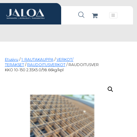
Products search
Päävalikko
Etusivu
/
1. RAUTAKAUPPA
/
VERKOT/
TERÄKSET
/
RAUDOITUSVERKOT
/ RAUDOITUSVER
KKO 10-150 2.35X5.0/98.66kg/kpl