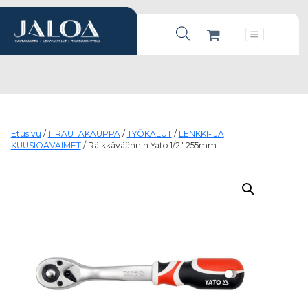
Products search
Päävalikko
Etusivu
/
1. RAUTAKAUPPA
/
TYÖKALUT
/
LENKKI- JA
KUUSIOAVAIMET
/ Räikkäväännin Yato 1/2″ 255mm