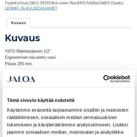
Tuotetunnus (SKU):
533393b4-c4e4-11ea-8195-fa163ec26693
Osasto:
LENKKI- JA KUUSIOAVAIMET
Kuvaus
Kuvaus
YATO Räikkäväännin 1/2″.
Ergonominen taivutettu varsi.
Pituus 255 mm.
Tutustu myös
Tämä sivusto käyttää evästeitä
Käytämme evästeitä tarjoamamme sisällön ja mainosten
räätälöimiseen, sosiaalisen median ominaisuuksien
tukemiseen ja kävijämäärämme analysoimiseen. Lisäksi
jaamme sosiaalisen median, mainosalan ja analytiikka-