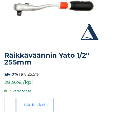
Räikkäväännin Yato 1/2″
255mm
alv 0%
|
alv 25.5%
28.92€ /kpl
3 varastossa
Räikkäväännin Yato 1/2" 255mm määrä
Lisää tilauskoriin