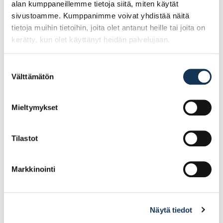
alan kumppaneillemme tietoja siitä, miten käytät
sivustoamme. Kumppanimme voivat yhdistää näitä
tietoja muihin tietoihin, joita olet antanut heille tai joita on
kerätty, kun olet käyttänyt heidän palvelujaan.
Suostumuksen
Välttämätön
valinta
Unior 1/2″ Hylsy 24mm
Unior 1/2″ Hylsy 19mm
Mieltymykset
8.45€ /kpl
7.37€ /kpl
(alv. 0%)
(alv. 0%)
Tilastot
Lisää tilauskoriin
Lisää tilauskoriin
Markkinointi
Näytä tiedot