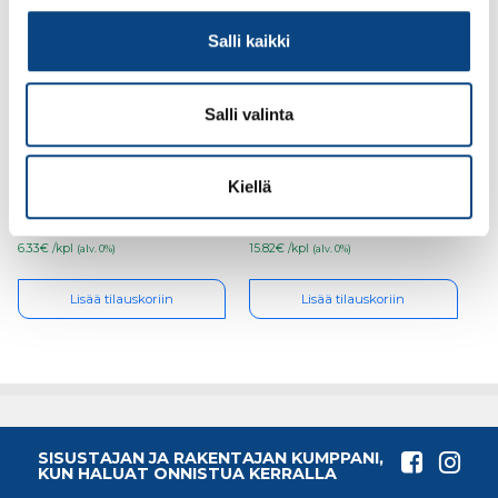
Salli kaikki
Salli valinta
Unior 1/2″ Hylsy 10mm
Unior 1/2″ Hylsy Pitkä
17mm
Kiellä
6.33€ /kpl
15.82€ /kpl
(alv. 0%)
(alv. 0%)
Lisää tilauskoriin
Lisää tilauskoriin
SISUSTAJAN JA RAKENTAJAN KUMPPANI,
KUN HALUAT ONNISTUA KERRALLA