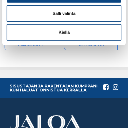
Easy up-
Pro Paint Tasoittaja
Tapetointisetti
70mm
Salli valinta
Kiellä
9.48€ /kpl
3.67€ /kpl
(alv. 0%)
(alv. 0%)
Lisää tilauskoriin
Lisää tilauskoriin
SISUSTAJAN JA RAKENTAJAN KUMPPANI,
KUN HALUAT ONNISTUA KERRALLA