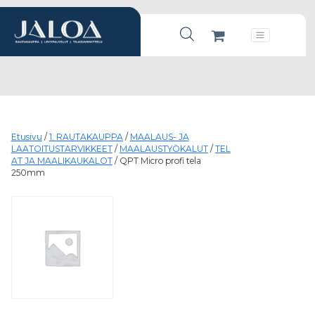
Products search
Päävalikko
Etusivu
/
1. RAUTAKAUPPA
/
MAALAUS- JA
LAATOITUSTARVIKKEET
/
MAALAUSTYÖKALUT
/
TEL
AT JA MAALIKAUKALOT
/ QPT Micro profi tela
250mm