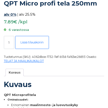
QPT Micro profi tela 250mm
alv 0%
|
alv 25.5%
7.89€ /kpl
6 varastossa
QPT Micro profi tela 250mm määrä
Lisää tilauskoriin
Tuotetunnus (SKU):
4062dbce-1732-11ef-b13d-fa163ec26693
Osasto:
TELAT JA MAALIKAUKALOT
Kuvaus
Kuvaus
QPT Microprofitela
Ominaisuudet:
Erinomainen
maalinnosto- ja luovutuskyky