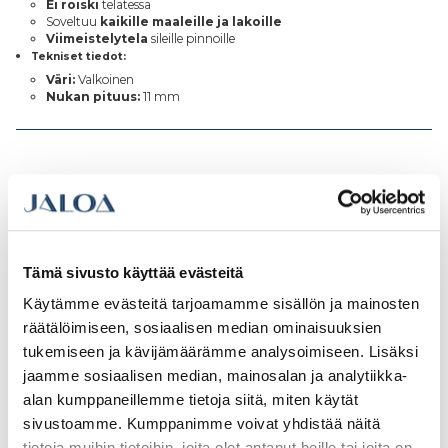
Ei roiski
telatessa
Soveltuu
kaikille maaleille ja lakoille
Viimeistelytela
sileille pinnoille
Tekniset tiedot:
Väri:
Valkoinen
Nukan pituus:
11 mm
Tutustu myös
Tämä sivusto käyttää evästeitä
Käytämme evästeitä tarjoamamme sisällön ja mainosten
räätälöimiseen, sosiaalisen median ominaisuuksien
tukemiseen ja kävijämäärämme analysoimiseen. Lisäksi
jaamme sosiaalisen median, mainosalan ja analytiikka-
alan kumppaneillemme tietoja siitä, miten käytät
sivustoamme. Kumppanimme voivat yhdistää näitä
tietoja muihin tietoihin, joita olet antanut heille tai joita on