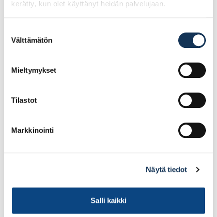
kerätty, kun olet käyttänyt heidän palvelujaan.
QPT Absolute Max synt.
Sokeva Royal ergo
lakkasivellin 50 mm
adapteri
Suostumuksen
Välttämätön
valinta
6.22€ /kpl
9.96€ /kpl
(alv. 0%)
(alv. 0%)
Mieltymykset
Lisää tilauskoriin
Lisää tilauskoriin
Tilastot
Markkinointi
Näytä tiedot
Salli kaikki
QPT terassilastan
QPT Easy blue
varatyyny
Yleissivellin 100mm