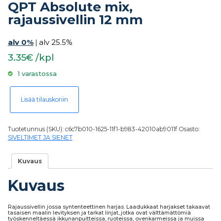
QPT Absolute mix,
rajaussivellin 12 mm
alv 0%
|
alv 25.5%
3.35€ /kpl
1 varastossa
QPT Absolute mix, rajaussivellin 12 mm määrä
Lisää tilauskoriin
Tuotetunnus (SKU):
c6c7b010-1625-11f1-b983-42010ab9011f
Osasto:
SIVELTIMET JA SIENET
Kuvaus
Kuvaus
Rajaussivellin jossa syntenteettinen harjas. Laadukkaat harjakset takaavat
tasaisen maalin levityksen ja tarkat linjat, jotka ovat välttämättömiä
työskenneltäessä ikkunanpuitteissa, ruoteissa, ovenkarmeissa ja muissa