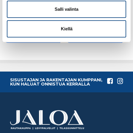
Salli valinta
4.68€ /kpl
6.14€ /kpl
(alv. 0%)
(alv. 0%)
Kiellä
Lisää tilauskoriin
Lisää tilauskoriin
SISUSTAJAN JA RAKENTAJAN KUMPPANI,
KUN HALUAT ONNISTUA KERRALLA