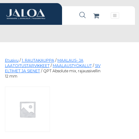
Products search
Päävalikko
Etusivu
/
1. RAUTAKAUPPA
/
MAALAUS- JA
LAATOITUSTARVIKKEET
/
MAALAUSTYÖKALUT
/
SIV
ELTIMET JA SIENET
/ QPT Absolute mix, rajaussivellin
12 mm