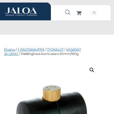
Products search
Päävalikko
Etusivu
/
1. RAUTAKAUPPA
/
TYÖKALUT
/
VASARAT
JA LEKAT
/ Peddinghaus kumivasara 60mm/550g