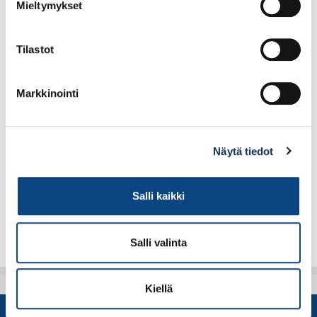
Mieltymykset
Tilastot
Markkinointi
Peddinghaus Carbotec
Yato kirvesmiehen
Moska 1500g
vasara 16oz/450g
Näytä tiedot
42.51€ /kpl
11.08€ /kpl
(alv. 0%)
(alv. 0%)
Salli kaikki
Lisää tilauskoriin
Lisää tilauskoriin
Salli valinta
Kiellä
SISUSTAJAN JA RAKENTAJAN KUMPPANI,