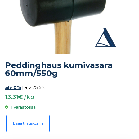
Peddinghaus kumivasara
60mm/550g
alv 0%
|
alv 25.5%
13.31€ /kpl
1 varastossa
Peddinghaus kumivasara 60mm/550g määrä
Lisää tilauskoriin