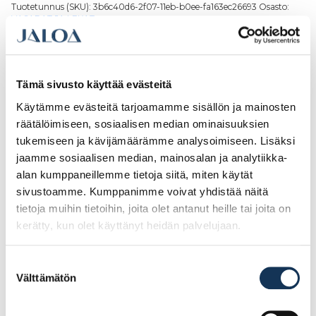
Tuotetunnus (SKU):
3b6c40d6-2f07-11eb-b0ee-fa163ec26693
Osasto:
VASARAT JA LEKAT
Kuvaus
Kuvaus
Tämä sivusto käyttää evästeitä
Käytämme evästeitä tarjoamamme sisällön ja mainosten
Kumivasara ei vahingoita materiaalia, joten soveltuu hyvin asennustyöhön.
räätälöimiseen, sosiaalisen median ominaisuuksien
Iskupään materiaali on kovakumia (laatu 85A) ja muodoltaan hieman
tukemiseen ja kävijämäärämme analysoimiseen. Lisäksi
kupera. Varsi on Saarni-puuta.
jaamme sosiaalisen median, mainosalan ja analytiikka-
alan kumppaneillemme tietoja siitä, miten käytät
sivustoamme. Kumppanimme voivat yhdistää näitä
tietoja muihin tietoihin, joita olet antanut heille tai joita on
Tutustu myös
kerätty, kun olet käyttänyt heidän palvelujaan.
Suostumuksen
Välttämätön
valinta