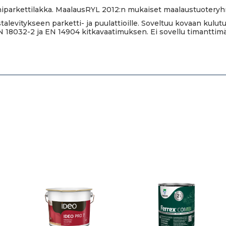
parkettilakka. MaalausRYL 2012:n mukaiset maalaustuoteryhmä
levitykseen parketti- ja puulattioille. Soveltuu kovaan kulutu
n DIN 18032-2 ja EN 14904 kitkavaatimuksen. Ei sovellu timanttim