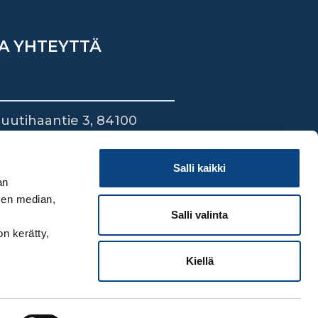
A YHTEYTTÄ
uutihaantie 3, 84100
ieska
44 745 1700
Salli kaikki
an
sen median,
Salli valinta
on kerätty,
Kiellä