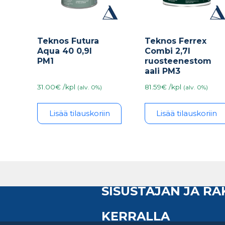
Teknos Futura
Teknos Ferrex
Aqua 40 0,9l
Combi 2,7l
PM1
ruosteenestom
aali PM3
31.00€ /kpl
81.59€ /kpl
(alv. 0%)
(alv. 0%)
Lisää tilauskoriin
Lisää tilauskoriin
SISUSTAJAN JA R
KERRALLA