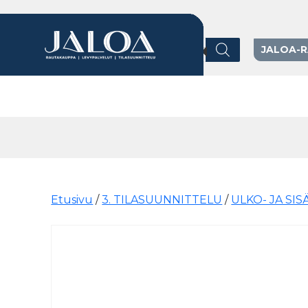
Products search
JALOA-
Päävalikko
Etusivu
/
3. TILASUUNNITTELU
/
ULKO- JA SI