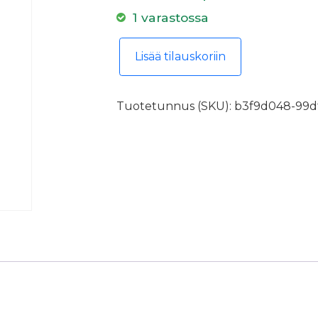
1 varastossa
Parkettilakka Kalle Pro 20 5l määrä
Lisää tilauskoriin
Tuotetunnus (SKU):
b3f9d048-99df