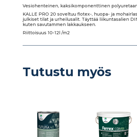
Vesiohenteinen, kaksikomponenttinen polyuretaani
KALLE PRO 20 soveltuu flotex-, huopa- ja mohairlasta
julkiset tilat ja urheilusalit. Täyttää liikuntasalie
kuten savutammen lakkaukseen.
Riittoisuus 10-12l /m2
Tutustu myös