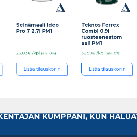
Seinämaali Ideo
Teknos Ferrex
Pro 7 2,7l PM1
Combi 0,9l
ruosteenestom
aali PM1
23.03€ /kpl
32.59€ /kpl
(alv. 0%)
(alv. 0%)
Lisää tilauskoriin
Lisää tilauskoriin
AKENTAJAN KUMPPANI, KUN HALUA