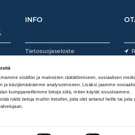
INFO
OT
Tietosuojaseloste
R
Yhteystiedot
Yliv
0
teitä
mamme sisällön ja mainosten räätälöimiseen, sosiaalisen medi
n ja kävijämäärämme analysoimiseen. Lisäksi jaamme sosiaali
alan kumppaneillemme tietoja siitä, miten käytät sivustoamme.
näitä tietoja muihin tietoihin, joita olet antanut heille tai joita 
palvelujaan.