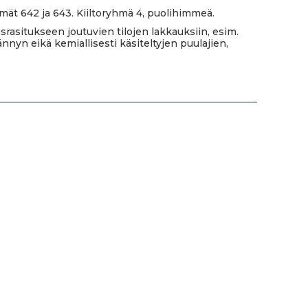
t 642 ja 643. Kiiltoryhmä 4, puolihimmeä.
srasitukseen joutuvien tilojen lakkauksiin, esim.
ännyn eikä kemiallisesti käsiteltyjen puulajien,