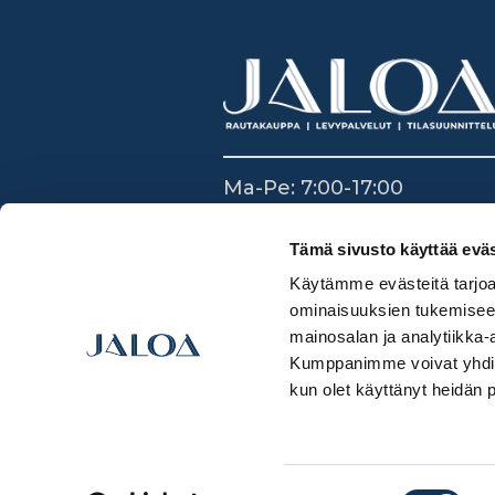
Ma-Pe: 7:00-17:00
La: 8:30-14:00
Su: Suljettu
Tämä sivusto käyttää eväs
Käytämme evästeitä tarjoa
ominaisuuksien tukemisee
mainosalan ja analytiikka-
Kumppanimme voivat yhdistää 
kun olet käyttänyt heidän 
Suostumuksen