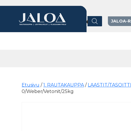
Products search
JALOA-
Päävalikko
Etusivu
/
1. RAUTAKAUPPA
/
LAASTIT/TASOIT
0/Weber/Vetonit/25kg