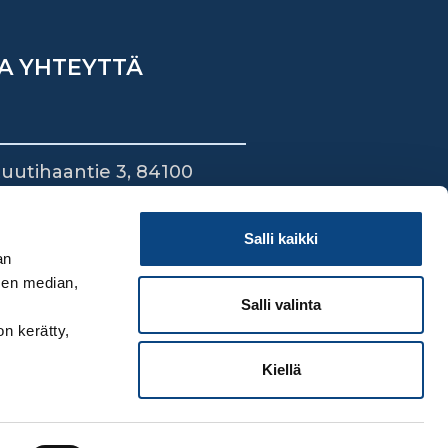
A YHTEYTTÄ
uutihaantie 3, 84100
ieska
44 745 1700
Salli kaikki
an
sen median,
Salli valinta
on kerätty,
Kiellä