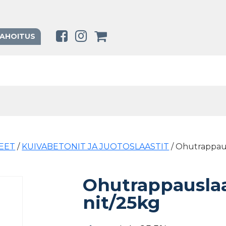
RAHOITUS
TEET
/
KUIVABETONIT JA JUOTOSLAASTIT
/ Ohutrappaus
Ohutrappauslaa
nit/25kg