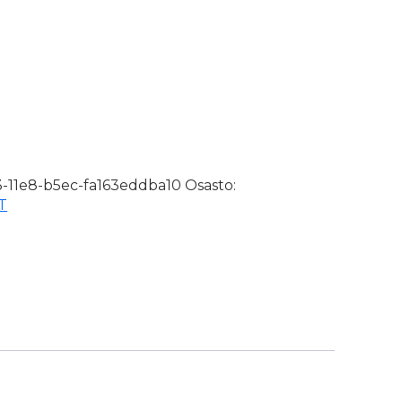
nit/25kg määrä
-11e8-b5ec-fa163eddba10
Osasto:
T