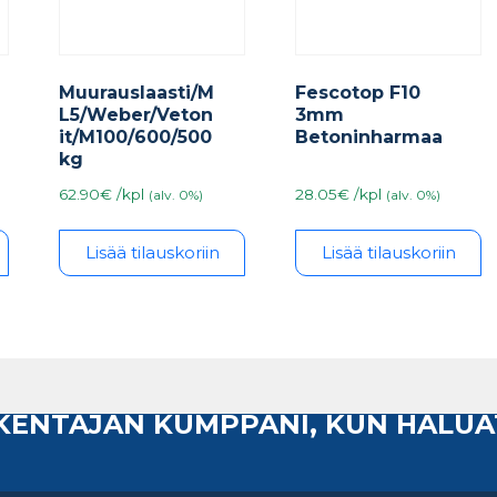
Muurauslaasti/M
Fescotop F10
L5/Weber/Veton
3mm
it/M100/600/500
Betoninharmaa
kg
62.90€ /kpl
28.05€ /kpl
(alv. 0%)
(alv. 0%)
Lisää tilauskoriin
Lisää tilauskoriin
AKENTAJAN KUMPPANI, KUN HALUA