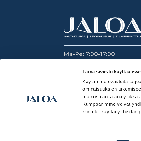
Ma-Pe: 7:00-17:00
La: 8:30-14:00
Su: Suljettu
Tämä sivusto käyttää eväs
Käytämme evästeitä tarjoa
ominaisuuksien tukemisee
mainosalan ja analytiikka-
Kumppanimme voivat yhdistää 
kun olet käyttänyt heidän 