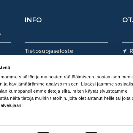
INFO
OT
Tietosuojaseloste
R
Yhteystiedot
Yliv
0
teitä
mamme sisällön ja mainosten räätälöimiseen, sosiaalisen medi
n ja kävijämäärämme analysoimiseen. Lisäksi jaamme sosiaali
alan kumppaneillemme tietoja siitä, miten käytät sivustoamme.
näitä tietoja muihin tietoihin, joita olet antanut heille tai joita 
palvelujaan.