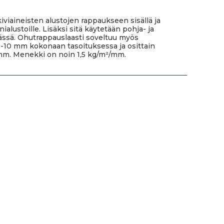
viaineisten alustojen rappaukseen sisällä ja
alustoille. Lisäksi sitä käytetään pohja- ja
ässä. Ohutrappauslaasti soveltuu myös
n 2-10 mm kokonaan tasoituksessa ja osittain
mm. Menekki on noin 1,5 kg/m²/mm.