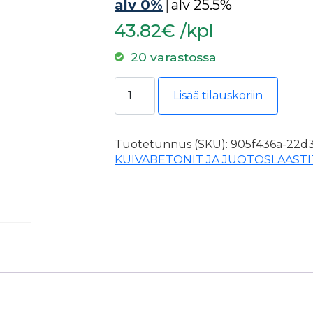
alv 0%
|
alv 25.5%
43.82€ /kpl
20 varastossa
Ohutrappauslaasti/410/Weber/Veto
Lisää tilauskoriin
Tuotetunnus (SKU):
905f436a-22d3
KUIVABETONIT JA JUOTOSLAASTI