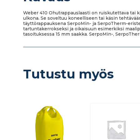
Weber 410 Ohutrappauslaasti on ruiskutettava tai k
ulkona. Se soveltuu koneelliseen tai käsin tehtävään
täyttörappauksena SerpoMin- ja SerpoTherm-eriste
tartuntakerrokseksi ja oikaisuun esimerkiksi maalipi
tasoituksessa 15 mm saakka. SerpoMin-, SerpoTher
Tutustu myös