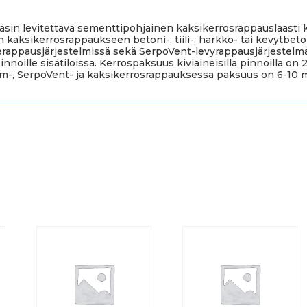
äsin levitettävä sementtipohjainen kaksikerrosrappauslaasti ki
 kaksikerrosrappaukseen betoni-, tiili-, harkko- tai kevytbetoni
rappausjärjestelmissä sekä SerpoVent-levyrappausjärjestelm
nnoille sisätiloissa. Kerrospaksuus kiviaineisilla pinnoilla o
m-, SerpoVent- ja kaksikerrosrappauksessa paksuus on 6-10 