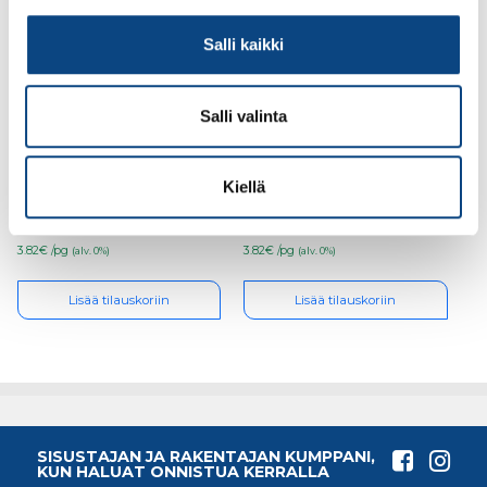
Salli kaikki
Salli valinta
NIPPUSIDE 2,5 x 142mm
NIPPUSIDE 2,5 x 142mm
valkoinen 100kpl/pss
musta 100kpl/pss
Kiellä
3.82€ /pg
3.82€ /pg
(alv. 0%)
(alv. 0%)
Lisää tilauskoriin
Lisää tilauskoriin
SISUSTAJAN JA RAKENTAJAN KUMPPANI,
KUN HALUAT ONNISTUA KERRALLA