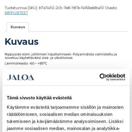
Tuotetunnus (SKU):
b7a11492-2c1c-11e8-987e-fa163eddba10
Osasto:
NIPPUSITEET
Kuvaus
Kuvaus
Nippuside esim. johtimien niputtamiseen. Polyamidista valmistettu ja
soveltuu käytettäväksi sisä- ja ulkotiloissa.
Lämmönkesto -60 – +85°C
Tutustu myös
Tämä sivusto käyttää evästeitä
Käytämme evästeitä tarjoamamme sisällön ja mainosten
räätälöimiseen, sosiaalisen median ominaisuuksien
tukemiseen ja kävijämäärämme analysoimiseen. Lisäksi
jaamme sosiaalisen median, mainosalan ja analytiikka-