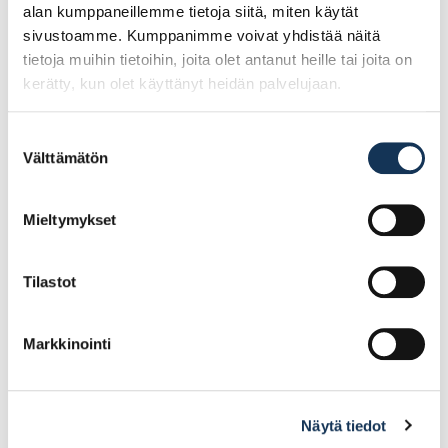
alan kumppaneillemme tietoja siitä, miten käytät
sivustoamme. Kumppanimme voivat yhdistää näitä
tietoja muihin tietoihin, joita olet antanut heille tai joita on
kerätty, kun olet käyttänyt heidän palvelujaan.
Suostumuksen
Välttämätön
valinta
NIPPUSIDE 4,8 x 188mm
NIPPUSIDE 4,7 x 305mm
valkoinen 100kpl/pss
musta 100kpl/pss
Mieltymykset
6.29€ /pg
21.04€ /pg
(alv. 0%)
(alv. 0%)
Tilastot
Lisää tilauskoriin
Lisää tilauskoriin
Markkinointi
Näytä tiedot