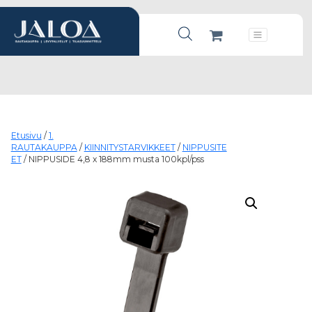
Products search
Päävalikko
Etusivu
/
1.
RAUTAKAUPPA
/
KIINNITYSTARVIKKEET
/
NIPPUSITE
ET
/ NIPPUSIDE 4,8 x 188mm musta 100kpl/pss