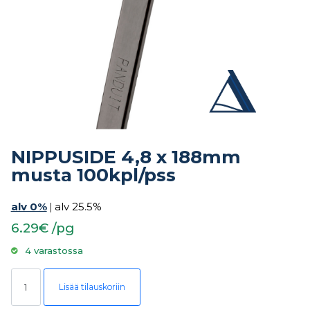
NIPPUSIDE 4,8 x 188mm
musta 100kpl/pss
alv 0%
|
alv 25.5%
6.29€ /pg
4 varastossa
NIPPUSIDE 4,8 x 188mm musta 100kpl/pss määrä
Lisää tilauskoriin