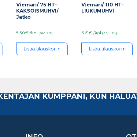
Viemäri/ 75 HT-
Viemäri/ 110 HT-
KAKSOISMUHVI/
LIUKUMUHVI
Jatko
5.50€ /kpl
6.61€ /kpl
(alv. 0%)
(alv. 0%)
Lisää tilauskoriin
Lisää tilauskoriin
AKENTAJAN KUMPPANI, KUN HALUA
INFO
OT