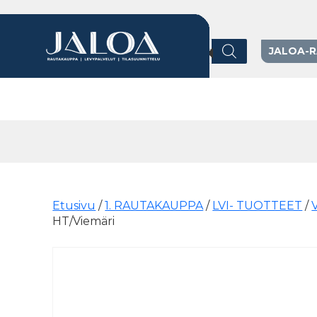
Products search
JALOA-
Päävalikko
Etusivu
/
1. RAUTAKAUPPA
/
LVI- TUOTTEET
/
HT/Viemäri