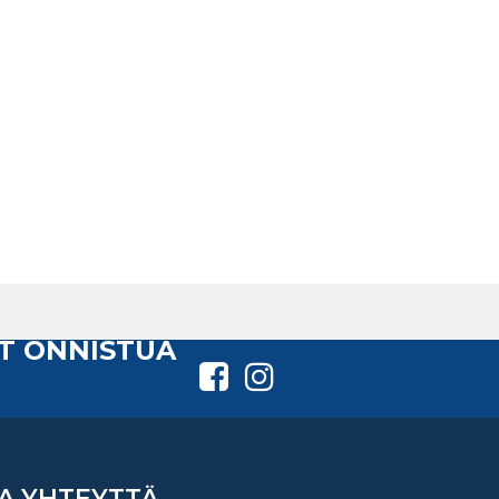
T ONNISTUA
A YHTEYTTÄ