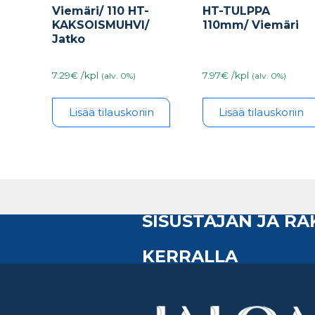
Viemäri/ 110 HT-
HT-TULPPA
KAKSOISMUHVI/
110mm/ Viemäri
Jatko
7.29€ /kpl
7.97€ /kpl
(alv. 0%)
(alv. 0%)
Lisää tilauskoriin
Lisää tilauskoriin
SISUSTAJAN JA R
KERRALLA