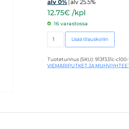
alv 0%
|
alv 25.5%
12.75€ /kpl
16 varastossa
MUHVIKULMA 110/88.5as +/- HT/Vie
Lisää tilauskoriin
Tuotetunnus (SKU):
913f331c-c100
VIEMÄRIPUTKET JA MUHVIYHTEE