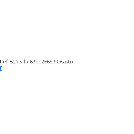
märi määrä
-11ef-8273-fa163ec26693
Osasto:
T