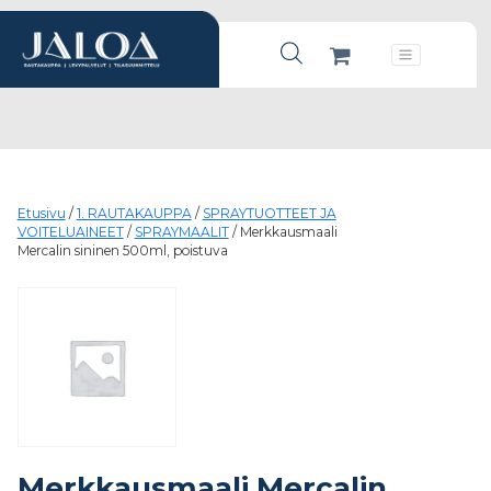
Products search
Päävalikko
Etusivu
/
1. RAUTAKAUPPA
/
SPRAYTUOTTEET JA
VOITELUAINEET
/
SPRAYMAALIT
/ Merkkausmaali
Mercalin sininen 500ml, poistuva
Merkkausmaali Mercalin