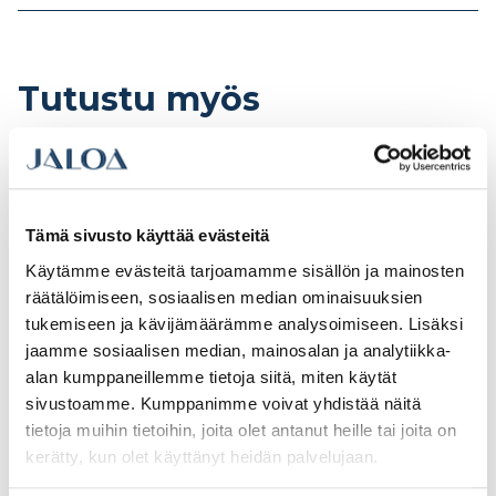
Tutustu myös
Tämä sivusto käyttää evästeitä
Käytämme evästeitä tarjoamamme sisällön ja mainosten
räätälöimiseen, sosiaalisen median ominaisuuksien
tukemiseen ja kävijämäärämme analysoimiseen. Lisäksi
jaamme sosiaalisen median, mainosalan ja analytiikka-
alan kumppaneillemme tietoja siitä, miten käytät
sivustoamme. Kumppanimme voivat yhdistää näitä
tietoja muihin tietoihin, joita olet antanut heille tai joita on
CRC Galvacolor
Merkkausmaali CRC
RAL9010 valkoinen
Marker Paint punainen
kerätty, kun olet käyttänyt heidän palvelujaan.
500ml Spraymaali
500ml