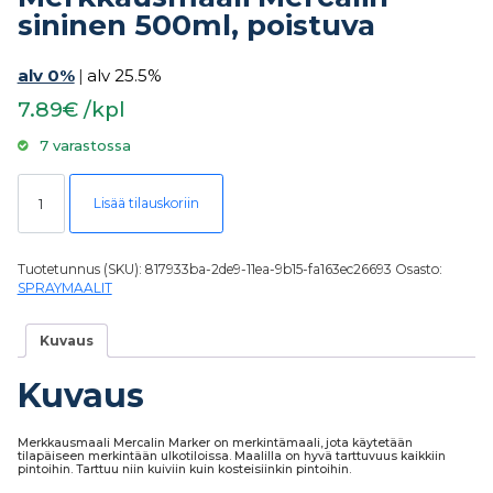
sininen 500ml, poistuva
alv 0%
|
alv 25.5%
7.89€ /kpl
7 varastossa
Merkkausmaali Mercalin sininen 500ml, poistuva määrä
Lisää tilauskoriin
Tuotetunnus (SKU):
817933ba-2de9-11ea-9b15-fa163ec26693
Osasto:
SPRAYMAALIT
Kuvaus
Kuvaus
Merkkausmaali Mercalin Marker on merkintämaali, jota käytetään
tilapäiseen merkintään ulkotiloissa. Maalilla on hyvä tarttuvuus kaikkiin
pintoihin. Tarttuu niin kuiviin kuin kosteisiinkin pintoihin.