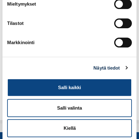
Mieltymykset
Tilastot
Markkinointi
Ceresit
Ceresit
Erikoispohjuste CN94
Erikoispohjuste CN94
5L
1L
Näytä tiedot
40.24€ /kpl
9.72€ /kpl
(alv. 0%)
(alv. 0%)
Salli kaikki
Lisää tilauskoriin
Lisää tilauskoriin
Salli valinta
Kiellä