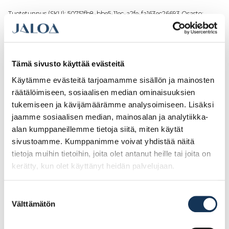
Tuotetunnus (SKU):
50751fb8-bbe5-11ec-a2fe-fa163ec26693
Osasto:
POHJUSTEET
Kuvaus
Tämä sivusto käyttää evästeitä
Kuvaus
Käytämme evästeitä tarjoamamme sisällön ja mainosten
räätälöimiseen, sosiaalisen median ominaisuuksien
Pohjuste Mapei saumausmassalle Mapesil 300°C. Käytetään
sementtipohjaisilla alustoille mm. puukiukaan taustan laatoittamisessa.
tukemiseen ja kävijämäärämme analysoimiseen. Lisäksi
Menekki riippuen pinnan imukyvystä n. 100-300 g/m².
jaamme sosiaalisen median, mainosalan ja analytiikka-
alan kumppaneillemme tietoja siitä, miten käytät
sivustoamme. Kumppanimme voivat yhdistää näitä
tietoja muihin tietoihin, joita olet antanut heille tai joita on
Tutustu myös
kerätty, kun olet käyttänyt heidän palvelujaan.
Suostumuksen
Välttämätön
valinta