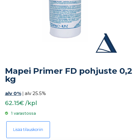
Mapei Primer FD pohjuste 0,2
kg
alv 0%
|
alv 25.5%
62.15€ /kpl
1 varastossa
Mapei Primer FD pohjuste 0,2 kg määrä
Lisää tilauskoriin