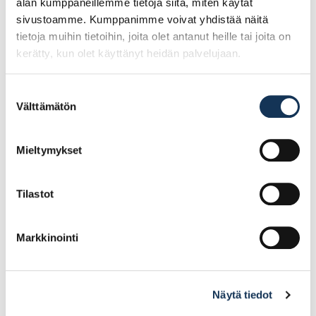
alan kumppaneillemme tietoja siitä, miten käytät
sivustoamme. Kumppanimme voivat yhdistää näitä
tietoja muihin tietoihin, joita olet antanut heille tai joita on
kerätty, kun olet käyttänyt heidän palvelujaan.
Suostumuksen
Välttämätön
valinta
Lyöntimutteri M4
Lyöntimutteri M8
sinkitty
sinkitty
Mieltymykset
0.16€ /kpl
0.44€ /kpl
(alv. 0%)
(alv. 0%)
Tilastot
Lisää tilauskoriin
Lisää tilauskoriin
Markkinointi
Näytä tiedot