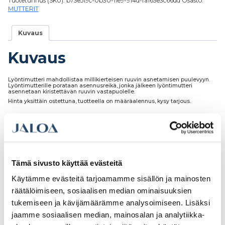
Tuotetunnus (SKU):
b73e519c-0b30-11e9-914d-fa163e3c66dd
Osasto:
MUTTERIT
Kuvaus
Kuvaus
Lyöntimutteri mahdollistaa millikierteisen ruuvin asnetamisen puulevyyn.
Lyöntimutterille porataan asennusreikä, jonka jälkeen lyöntimutteri
asennetaan kiristettävän ruuvin vastapuolelle.
Hinta yksittäin ostettuna, tuotteella on määräalennus, kysy tarjous.
Tutustu myös
Tämä sivusto käyttää evästeitä
Käytämme evästeitä tarjoamamme sisällön ja mainosten
räätälöimiseen, sosiaalisen median ominaisuuksien
tukemiseen ja kävijämäärämme analysoimiseen. Lisäksi
jaamme sosiaalisen median, mainosalan ja analytiikka-