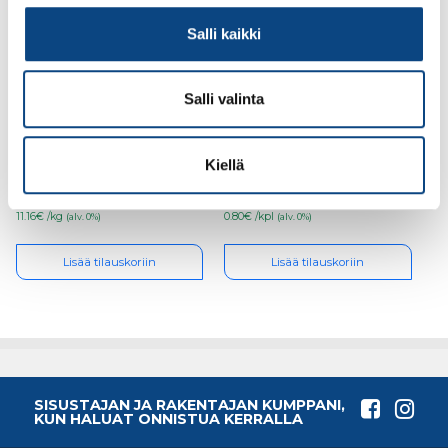
Salli kaikki
Salli valinta
Kuusiomutterit €/kg
Jatkomutteri M8
(kuusio- ja
lukitusmutteri)
Kiellä
11.16€ /kg
0.80€ /kpl
(alv. 0%)
(alv. 0%)
Lisää tilauskoriin
Lisää tilauskoriin
SISUSTAJAN JA RAKENTAJAN KUMPPANI,
KUN HALUAT ONNISTUA KERRALLA