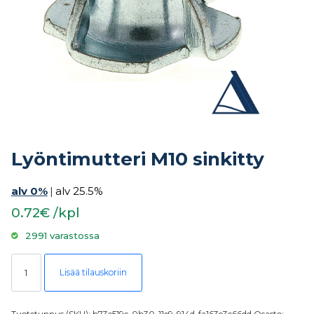
Lyöntimutteri M10 sinkitty
alv 0%
|
alv 25.5%
0.72€ /kpl
2991 varastossa
Lyöntimutteri M10 sinkitty määrä
Lisää tilauskoriin