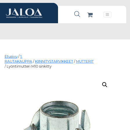
Products search
Päävalikko
Etusivu
/
1.
RAUTAKAUPPA
/
KIINNITYSTARVIKKEET
/
MUTTERIT
/ Lyöntimutteri M10 sinkitty