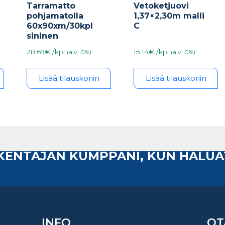
Tarramatto
Vetoketjuovi
pohjamatolla
1,37×2,30m malli
60x90xm/30kpl
C
sininen
28.69€ /kpl
15.14€ /kpl
(alv. 0%)
(alv. 0%)
Lisää tilauskoriin
Lisää tilauskoriin
AKENTAJAN KUMPPANI, KUN HALUA
INFO
OT