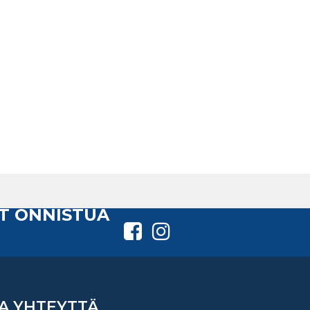
T ONNISTUA
A YHTEYTTÄ