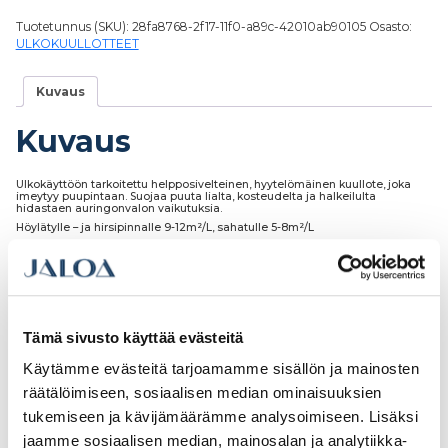
Tuotetunnus (SKU):
28fa8768-2f17-11f0-a89c-42010ab90105
Osasto:
ULKOKUULLOTTEET
Kuvaus
Kuvaus
Ulkokäyttöön tarkoitettu helpposivelteinen, hyytelömäinen kuullote, joka
imeytyy puupintaan. Suojaa puuta lialta, kosteudelta ja halkeilulta
hidastaen auringonvalon vaikutuksia.
Höylätylle – ja hirsipinnalle 9-12m²/L, sahatulle 5-8m²/L
Tutustu myös
Tämä sivusto käyttää evästeitä
Käytämme evästeitä tarjoamamme sisällön ja mainosten
räätälöimiseen, sosiaalisen median ominaisuuksien
tukemiseen ja kävijämäärämme analysoimiseen. Lisäksi
jaamme sosiaalisen median, mainosalan ja analytiikka-