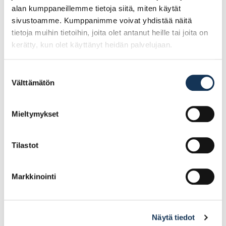
alan kumppaneillemme tietoja siitä, miten käytät
sivustoamme. Kumppanimme voivat yhdistää näitä
tietoja muihin tietoihin, joita olet antanut heille tai joita on
kerätty, kun olet käyttänyt heidän palvelujaan.
Suostumuksen
Välttämätön
valinta
Teknos Woodex
Teknos Woodex
Premium 2,7l kuullote
Premium 0,9l kuullote
Mieltymykset
41.35€ /kpl
22.23€ /kpl
Tilastot
(alv. 0%)
(alv. 0%)
Lisää tilauskoriin
Lisää tilauskoriin
Markkinointi
Näytä tiedot