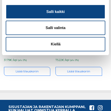
Salli kaikki
Salli valinta
Teknos Woodex Aqua
Värisilmä Pilke kuullote
2,7l harmaa puuöljy
PM3 9L
Kiellä
31.79€ /kpl
75.22€ /kpl
(alv. 0%)
(alv. 0%)
Lisää tilauskoriin
Lisää tilauskoriin
SISUSTAJAN JA RAKENTAJAN KUMPPANI,
KUN HALUAT ONNISTUA KERRALLA