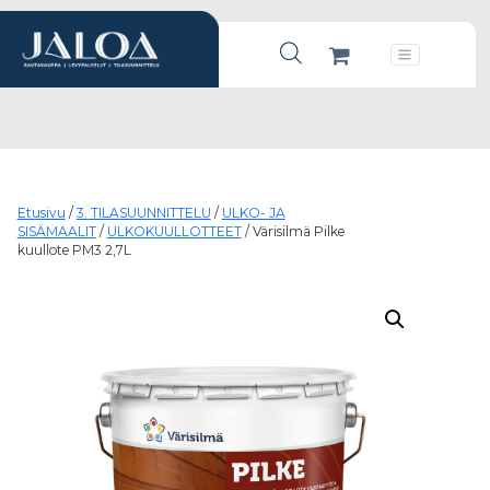
Products search
Päävalikko
Etusivu
/
3. TILASUUNNITTELU
/
ULKO- JA
SISÄMAALIT
/
ULKOKUULLOTTEET
/ Värisilmä Pilke
kuullote PM3 2,7L