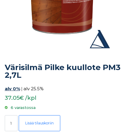
Värisilmä Pilke kuullote PM3
2,7L
alv 0%
|
alv 25.5%
37.05€ /kpl
6 varastossa
Värisilmä Pilke kuullote PM3 2,7L määrä
Lisää tilauskoriin