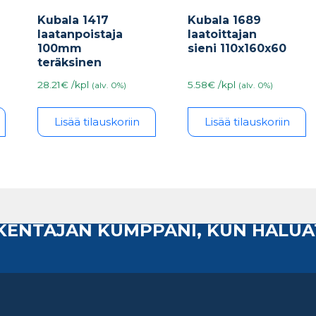
Kubala 1417
Kubala 1689
laatanpoistaja
laatoittajan
100mm
sieni 110x160x60
teräksinen
28.21€ /kpl
5.58€ /kpl
(alv. 0%)
(alv. 0%)
Lisää tilauskoriin
Lisää tilauskoriin
AKENTAJAN KUMPPANI, KUN HALUA