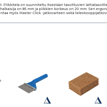
 Piikkitela on suunniteltu itsestään tasoittuvien lattiatasoitt
halkaisija on 85 mm ja piikkien korkeus on 20 mm. Sen ergo
sentaa myös Master Click -jatkovarteen sekä teleskooppijatkov