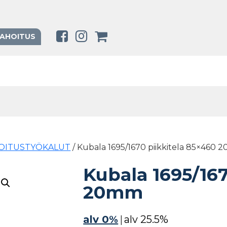
RAHOITUS
OITUSTYÖKALUT
/ Kubala 1695/1670 piikkitela 85×460
Kubala 1695/167
20mm
alv 0%
|
alv 25.5%