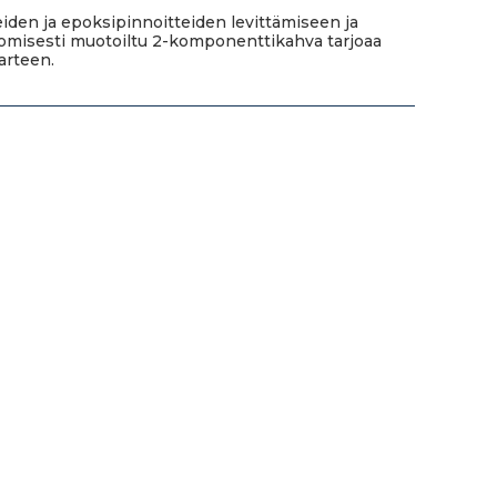
eiden ja epoksipinnoitteiden levittämiseen ja
nomisesti muotoiltu 2-komponenttikahva tarjoaa
arteen.