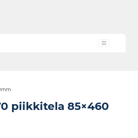
 20mm
0 piikkitela 85×460