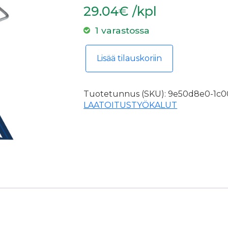
29.04€ /kpl
1 varastossa
Kubala 1695/1670 piikkitela 85x46
Lisää tilauskoriin
Tuotetunnus (SKU):
9e50d8e0-1c00
LAATOITUSTYÖKALUT