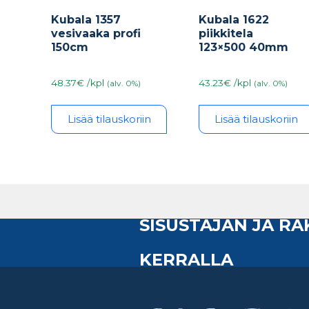
Kubala 1357
Kubala 1622
vesivaaka profi
piikkitela
150cm
123×500 40mm
48.37€ /kpl
43.23€ /kpl
(alv. 0%)
(alv. 0%)
Lisää tilauskoriin
Lisää tilauskoriin
SISUSTAJAN JA R
KERRALLA