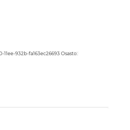
0 20mm määrä
-11ee-932b-fa163ec26693
Osasto: