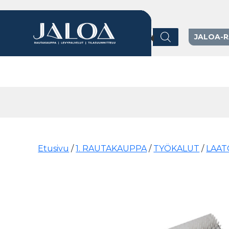
Products search
JALOA-
Päävalikko
Etusivu
/
1. RAUTAKAUPPA
/
TYÖKALUT
/
LAAT