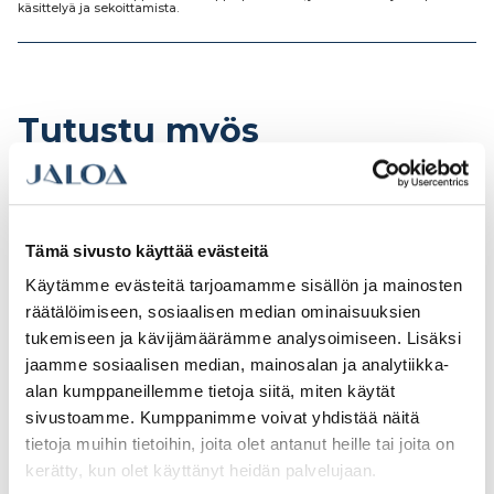
käsittelyä ja sekoittamista.
Tutustu myös
Tämä sivusto käyttää evästeitä
Käytämme evästeitä tarjoamamme sisällön ja mainosten
räätälöimiseen, sosiaalisen median ominaisuuksien
tukemiseen ja kävijämäärämme analysoimiseen. Lisäksi
jaamme sosiaalisen median, mainosalan ja analytiikka-
alan kumppaneillemme tietoja siitä, miten käytät
sivustoamme. Kumppanimme voivat yhdistää näitä
tietoja muihin tietoihin, joita olet antanut heille tai joita on
Kubala 4200
Kubala 1532 laastiastia
kerätty, kun olet käyttänyt heidän palvelujaan.
maalaussanko 14l
kannella 20l mitta-
mitta-asteikolla
asteikolla