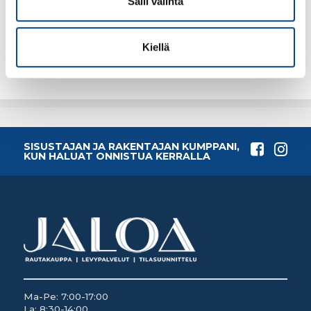
Salli valinta
4.44€ /kpl
6.53€ /kpl
(alv. 0%)
(alv. 0%)
Kiellä
Lisää tilauskoriin
Lisää tilauskoriin
SISUSTAJAN JA RAKENTAJAN KUMPPANI,
KUN HALUAT ONNISTUA KERRALLA
Ma-Pe: 7:00-17:00
La: 8:30-14:00