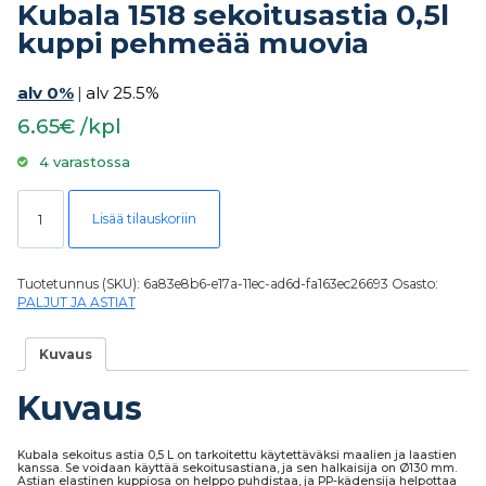
Kubala 1518 sekoitusastia 0,5l
kuppi pehmeää muovia
alv 0%
|
alv 25.5%
6.65€ /kpl
4 varastossa
Kubala 1518 sekoitusastia 0,5l kuppi pehmeää muovia määrä
Lisää tilauskoriin
Tuotetunnus (SKU):
6a83e8b6-e17a-11ec-ad6d-fa163ec26693
Osasto:
PALJUT JA ASTIAT
Kuvaus
Kuvaus
Kubala sekoitus astia 0,5 L on tarkoitettu käytettäväksi maalien ja laastien
kanssa. Se voidaan käyttää sekoitusastiana, ja sen halkaisija on Ø130 mm.
Astian elastinen kuppiosa on helppo puhdistaa, ja PP-kädensija helpottaa