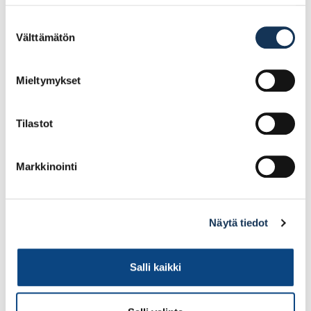
Suostumuksen
Välttämätön
valinta
8.84€ /kpl
15.86€ /kpl
(alv. 0%)
(alv. 0%)
Lisää tilauskoriin
Lisää tilauskoriin
Mieltymykset
Tilastot
Markkinointi
Näytä tiedot
Kubala 1514 kahvallinen
Kubala 1503
Salli kaikki
astia 1,5l maaleille
Laastiämpäri 20l mitta-
asteikolla