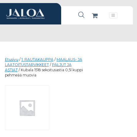
Products search
Päävalikko
Etusivu
/
1. RAUTAKAUPPA
/
MAALAUS- JA
LAATOITUSTARVIKKEET
/
PALJUT JA
ASTIAT
/ Kubala 1518 sekoitusastia 0,5l kuppi
pehmeää muovia