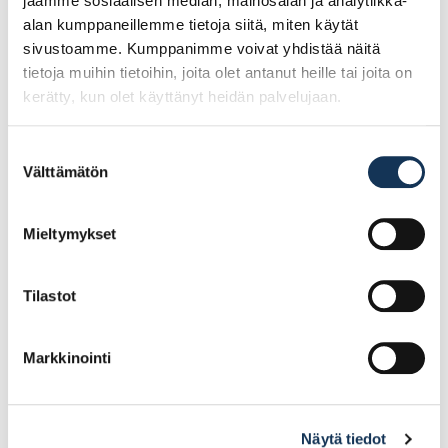
jaamme sosiaalisen median, mainosalan ja analytiikka-
alan kumppaneillemme tietoja siitä, miten käytät
sivustoamme. Kumppanimme voivat yhdistää näitä
tietoja muihin tietoihin, joita olet antanut heille tai joita on
kerätty, kun olet käyttänyt heidän palvelujaan.
Suostumuksen
Välttämätön
valinta
Kubala 1407
Kubala 1419 kaavin
maalikaavin 60mm
88mm, RST
Mieltymykset
Tilastot
8.29€ /kpl
5.62€ /kpl
(alv. 0%)
(alv. 0%)
Lisää tilauskoriin
Lisää tilauskoriin
Markkinointi
Näytä tiedot