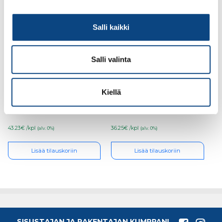
Salli kaikki
Salli valinta
Kubala 1622 piikkitela
Kubala 1666 piikkitela
123×500 40mm
75×500
Kiellä
43.23€ /kpl
36.25€ /kpl
(alv. 0%)
(alv. 0%)
Lisää tilauskoriin
Lisää tilauskoriin
SISUSTAJAN JA RAKENTAJAN KUMPPANI,