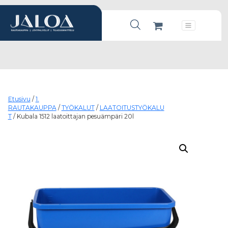
Products search
Päävalikko
Etusivu
/
1.
RAUTAKAUPPA
/
TYÖKALUT
/
LAATOITUSTYÖKALU
T
/ Kubala 1512 laatoittajan pesuämpäri 20l