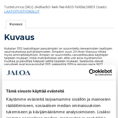
Tuotetunnus (SKU):
d4d6ac80-1ee6-11ee-8603-fa163ec26693
Osasto:
LAATOITUSTYÖKALUT
Kuvaus
Kuvaus
Kubalan 1512 laatoittajan pesuämpäri on suunniteltu keraamisten laattojen
saumauksessa puhdistamiseen. Ämpärin suuri 20 litran tilavuus riittää
myös ammattikäyttöön. Ämpäri on suunniteltu varusteltavaksi käyttäjän
tarpeen mukaan, mikä mahdollistaa sen, että voit aina myöhemmin
huoltaa ja päivittää helposti settiä tarpeen mukaan. Saatavilla olevat
varusteet ovat kuivausrullat 1513, sakkaritilä 1519 ja rengas-sarja 1627.
Tämä sivusto käyttää evästeitä
Tutustu myös
Käytämme evästeitä tarjoamamme sisällön ja mainosten
räätälöimiseen, sosiaalisen median ominaisuuksien
tukemiseen ja kävijämäärämme analysoimiseen. Lisäksi