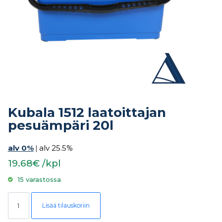
Kubala 1512 laatoittajan
pesuämpäri 20l
alv 0%
|
alv 25.5%
19.68€ /kpl
15 varastossa
Kubala 1512 laatoittajan pesuämpäri 20l määrä
Lisää tilauskoriin