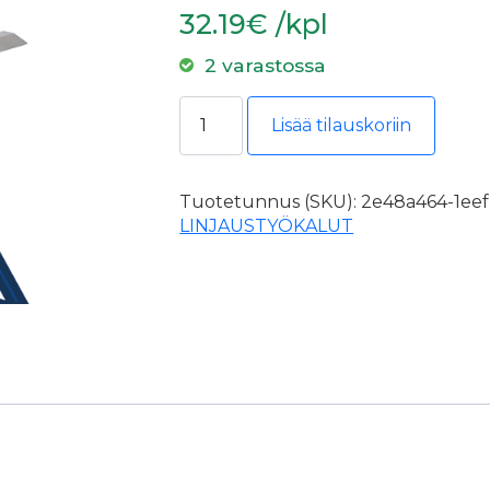
32.19€ /kpl
2 varastossa
Kubala 1305 alumiinilinjarin kiila ma
Lisää tilauskoriin
Tuotetunnus (SKU):
2e48a464-1eef
LINJAUSTYÖKALUT