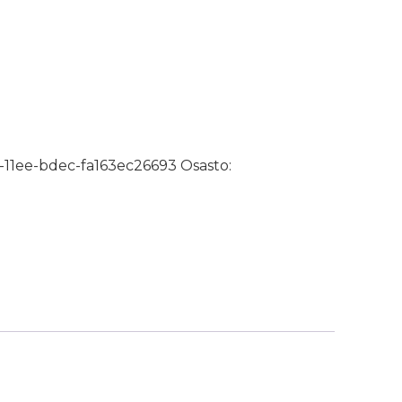
lli 1,5m määrä
-11ee-bdec-fa163ec26693
Osasto: