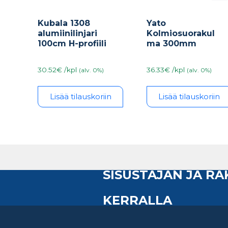
Kubala 1308
Yato
alumiinilinjari
Kolmiosuorakul
100cm H-profiili
ma 300mm
30.52€ /kpl
36.33€ /kpl
(alv. 0%)
(alv. 0%)
Lisää tilauskoriin
Lisää tilauskoriin
SISUSTAJAN JA R
KERRALLA