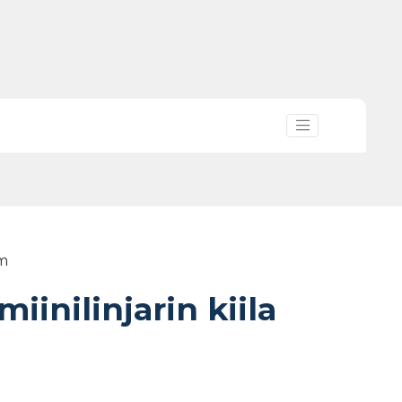
5m
iinilinjarin kiila