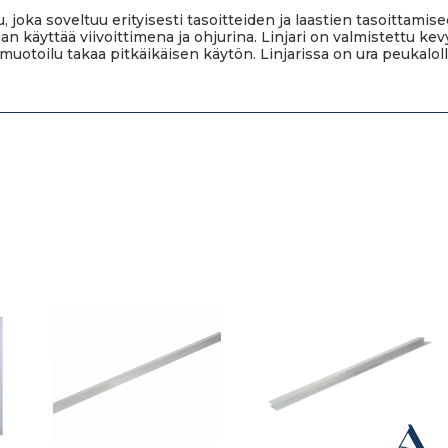
, joka soveltuu erityisesti tasoitteiden ja laastien tasoittami
aan käyttää viivoittimena ja ohjurina. Linjari on valmistettu ke
toilu takaa pitkäikäisen käytön. Linjarissa on ura peukalolle t