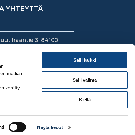
A YHTEYTTÄ
uutihaantie 3, 84100
ieska
44 745 1700
Salli kaikki
an
sen median,
Salli valinta
on kerätty,
Kiellä
ti
Näytä tiedot