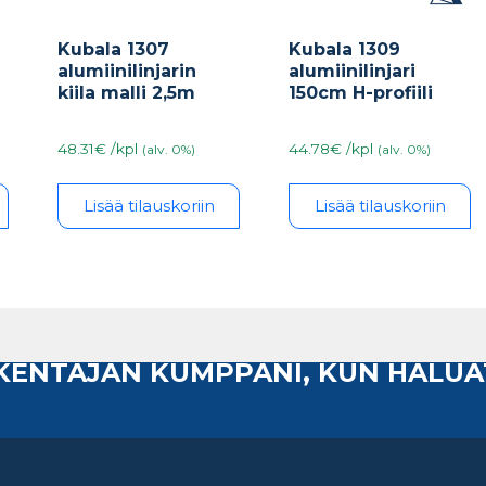
Kubala 1307
Kubala 1309
alumiinilinjarin
alumiinilinjari
kiila malli 2,5m
150cm H-profiili
48.31€ /kpl
44.78€ /kpl
(alv. 0%)
(alv. 0%)
Lisää tilauskoriin
Lisää tilauskoriin
AKENTAJAN KUMPPANI, KUN HALUA