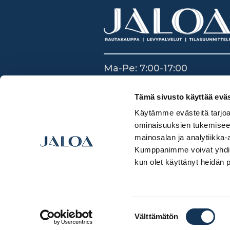
Ma-Pe: 7:00-17:00
La: 8:30-14:00
Su: Suljettu
Tämä sivusto käyttää eväs
Käytämme evästeitä tarjoa
ominaisuuksien tukemisee
mainosalan ja analytiikka-
Kumppanimme voivat yhdistää 
kun olet käyttänyt heidän 
Suostumuksen
Välttämätön
valinta