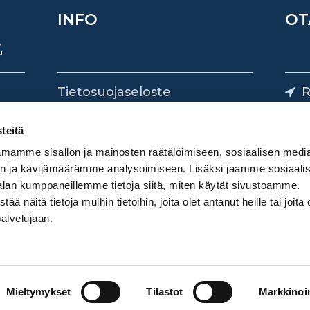
INFO
OT
Tietosuojaseloste
R
Yhteystiedot
Yliv
0
teitä
mamme sisällön ja mainosten räätälöimiseen, sosiaalisen medi
n ja kävijämäärämme analysoimiseen. Lisäksi jaamme sosiaali
alan kumppaneillemme tietoja siitä, miten käytät sivustoamme.
näitä tietoja muihin tietoihin, joita olet antanut heille tai joita 
palvelujaan.
Mieltymykset
Tilastot
Markkinoin
Digimarkkinointi Donetti