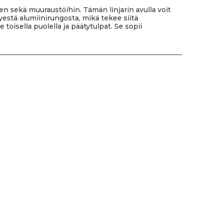
seen sekä muuraustöihin. Tämän linjarin avulla voit
vyestä alumiinirungosta, mikä tekee siitä
oisella puolella ja päätytulpat. Se sopii