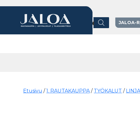
Products search
JALOA-
Päävalikko
Etusivu
/
1. RAUTAKAUPPA
/
TYÖKALUT
/
LINJ