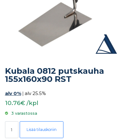
Kubala 0812 putskauha
155x160x90 RST
alv 0%
|
alv 25.5%
10.76€ /kpl
3 varastossa
Kubala 0812 putskauha 155x160x90 RST määrä
Lisää tilauskoriin