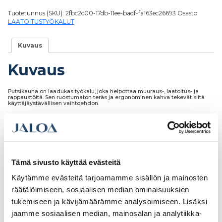
Tuotetunnus (SKU):
2fbc2c00-17db-11ee-badf-fa163ec26693
Osasto:
LAATOITUSTYÖKALUT
Kuvaus
Kuvaus
Putsikauha on laadukas työkalu, joka helpottaa muuraus-, laatoitus- ja
rappaustöitä. Sen ruostumaton teräs ja ergonominen kahva tekevät siitä
käyttäjäystävällisen vaihtoehdon.
Tutustu myös
Tämä sivusto käyttää evästeitä
Käytämme evästeitä tarjoamamme sisällön ja mainosten
räätälöimiseen, sosiaalisen median ominaisuuksien
tukemiseen ja kävijämäärämme analysoimiseen. Lisäksi
jaamme sosiaalisen median, mainosalan ja analytiikka-