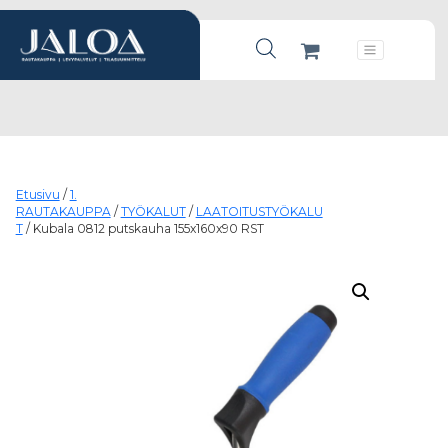
Products search
Päävalikko
Etusivu
/
1.
RAUTAKAUPPA
/
TYÖKALUT
/
LAATOITUSTYÖKALU
T
/ Kubala 0812 putskauha 155x160x90 RST