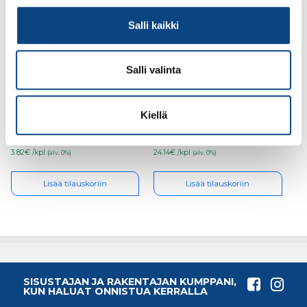
Salli kaikki
Salli valinta
Kubala 1413
Kubala 1353 vesivaaka
maalikaavin varaterä
profi 60cm
40mm
Kiellä
3.82€ /kpl
24.14€ /kpl
(alv. 0%)
(alv. 0%)
Lisää tilauskoriin
Lisää tilauskoriin
SISUSTAJAN JA RAKENTAJAN KUMPPANI,
KUN HALUAT ONNISTUA KERRALLA