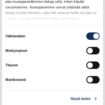
alan kumppaneillemme tietoja siitä, miten käytät
sivustoamme. Kumppanimme voivat yhdistää näitä
tietoja muihin tietoihin, joita olet antanut heille tai joita on
kerätty, kun olet käyttänyt heidän palvelujaan.
Suostumuksen
Välttämätön
valinta
Kubala 0377 epoksi
Kubala 1407
pesusieni 2K-kahvalla
maalikaavin 60mm
140×280
Mieltymykset
22.46€ /kpl
8.29€ /kpl
(alv. 0%)
(alv. 0%)
Tilastot
Lisää tilauskoriin
Lisää tilauskoriin
Markkinointi
Näytä tiedot