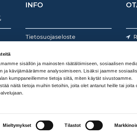
INFO
OT
Tietosuojaseloste
R
Yhteystiedot
Yliv
0
teitä
mamme sisällön ja mainosten räätälöimiseen, sosiaalisen medi
n ja kävijämäärämme analysoimiseen. Lisäksi jaamme sosiaali
alan kumppaneillemme tietoja siitä, miten käytät sivustoamme.
näitä tietoja muihin tietoihin, joita olet antanut heille tai joita 
palvelujaan.
Mieltymykset
Tilastot
Markkinoin
Digimarkkinointi Donetti