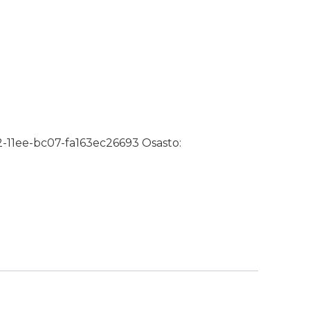
oitelastoille määrä
-11ee-bc07-fa163ec26693
Osasto: