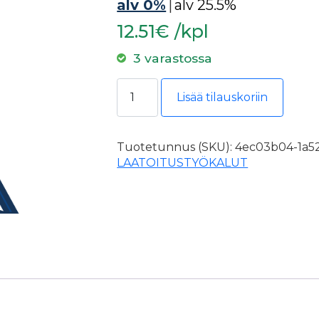
alv 0%
|
alv 25.5%
12.51€ /kpl
3 varastossa
Kubala 0620 master adapteri pro tas
Lisää tilauskoriin
Tuotetunnus (SKU):
4ec03b04-1a52
LAATOITUSTYÖKALUT