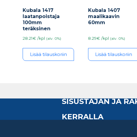
Kubala 1417
Kubala 1407
laatanpoistaja
maalikaavin
100mm
60mm
teräksinen
28.21€ /kpl
8.29€ /kpl
(alv. 0%)
(alv. 0%)
Lisää tilauskoriin
Lisää tilauskoriin
SISUSTAJAN JA R
KERRALLA