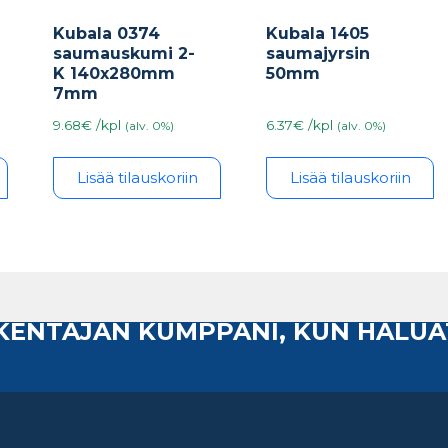
Kubala 0374
Kubala 1405
saumauskumi 2-
saumajyrsin
K 140x280mm
50mm
7mm
9.68€ /kpl
6.37€ /kpl
(alv. 0%)
(alv. 0%)
Lisää tilauskoriin
Lisää tilauskoriin
AKENTAJAN KUMPPANI, KUN HALUA