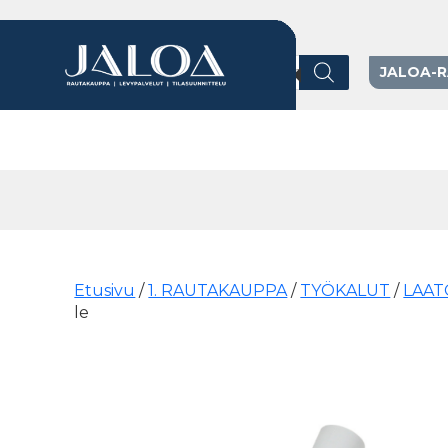
Products search
JALOA-
Päävalikko
Etusivu
/
1. RAUTAKAUPPA
/
TYÖKALUT
/
LAAT
le