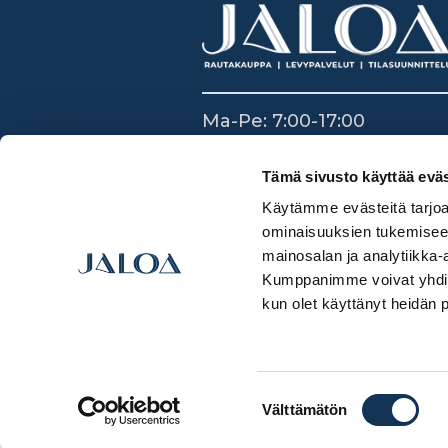
Ma-Pe: 7:00-17:00
La: 8:30-14:00
Su: Suljettu
Tämä sivusto käyttää eväs
Käytämme evästeitä tarjoa
ominaisuuksien tukemisee
mainosalan ja analytiikka-
Kumppanimme voivat yhdistää 
kun olet käyttänyt heidän 
Suostumuksen
Välttämätön
valinta