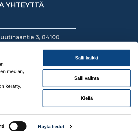
A YHTEYTTÄ
uutihaantie 3, 84100
ieska
44 745 1700
Salli kaikki
an
sen median,
Salli valinta
on kerätty,
Kiellä
ti
Näytä tiedot